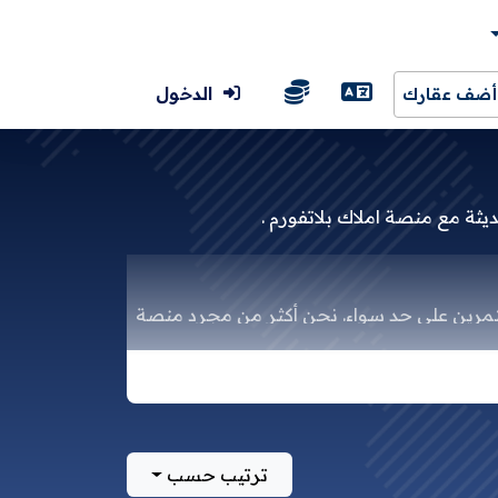
الدخول
أضف عقارك
ة مع منصة املاك بلاتفورم .
ستثمرين على حد سواء. نحن أكثر من مجرد منصة
ع والأراضي الزراعية والقابلة للإعمار.
ترتيب حسب
 التواصل والصور والفيديوهات.