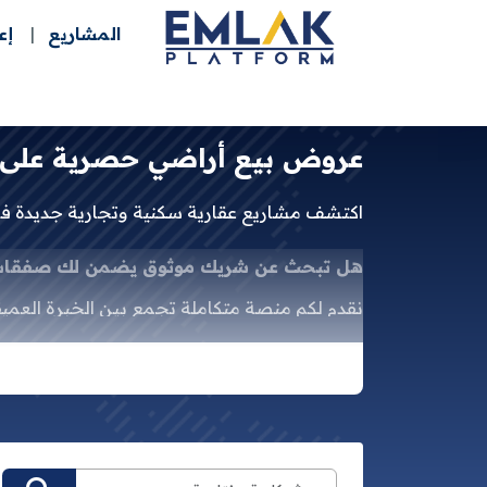
المشاريع
إع
عروض بيع أراضي حصرية على م
اكتشف مشاريع عقارية سكنية وتجارية جديدة في 
هل تبحث عن شريك موثوق يضمن لك صفقات ع
نقدم لكم منصة متكاملة تجمع بين الخبرة العميق
عقارية؛ نحن شريك استراتيجي يضع بين يديك مف
ما الذي يميزنا؟
نطاق عمل شامل:
تغطية كاملة للقطاع العقا
خدمات متميزة:
بحث ذكي وشامل:
الوصول السهل والسر