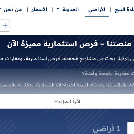
ادة البيع
الأراضي
المدونة
الأسعار
من نحن
نصتنا – فرص استثمارية مميزة الآن
تركيا. ابحث عن مشاريع مُحققة، فرص استثمارية، وعقارات حديث
قارية ناجحة وآمنة؟
ة والتقنيات الحديثة، لتلبية احتياجات الشركات العقارية والم
اتيح النجاح في سوق العقارات.
اقرأ المزيد
ري، من المشاريع التجارية والسكنية المرموقة إلى فرص إعادة البي
1 أراضي
يع إلى معلومات دقيقة ومفصلة عن العقارات، بما في ذلك أرقام