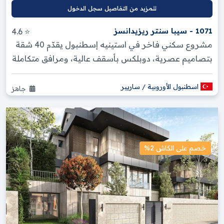
سكنية مغلقة يتم بناؤها في تركيا؟ ؟
للمزيد من التفاصيل سجل الدخول
1071 - سيبا سنتر ريزيدانسز
⭐ 4.6
مشروع سكني فاخر في استينيه إسطنبول يقدّم 40 شقة
بتصاميم عصرية، دوبلكس بأسقف عالية، ومرافق متكاملة
في موقع استراتيجي قرب...
اسطنبول الأوروبية / ساريير
جاهز
خصم على الكاش 2%