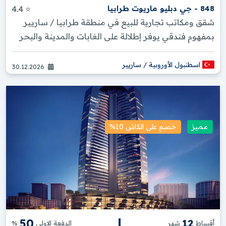
848 - جي دبليو ماريوت طرابيا
⭐ 4.4
شقق ومكاتب تجارية للبيع في منطقة طرابيا / ساريير
بمفهوم فندقي يوفر إطلالة على الغابات والمدينة والبحر
اسطنبول الأوروبية / ساريير
30.12.2026
مميز
خصم على الكاش 10%
|
50
12
أقساط
شهر
الدفعة الاولى
%