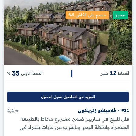
مميز
خصم على الكاش 5%
|
35
12
أقساط
شهر
الدفعة الاولى
%
للمزيد من التفاصيل سجل الدخول
911 - فلامينغو زكرياكوي
⭐ 4.4
فلل للبيع في ساريير ضمن مشروع محاط بالطبيعة
الخضراء واطلالة البحر وبالقرب من غابات بلغراد في
اسطنبول .