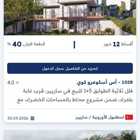
|
40
12
أقساط
شهر
الدفعة الاولى
%
للمزيد من التفاصيل سجل الدخول
1028 - أس أسكومرو كوي
⭐ 4.0
فلل ثلاثية الطوابق 5+1 للبيع في ساريير، قرب غابة
بلغراد، ضمن مشروع محاط بالمساحات الخضراء، مع
حديقة خاصة، أمن 24/7، وموق...
اسطنبول الأوروبية / ساريير
30.09.2026