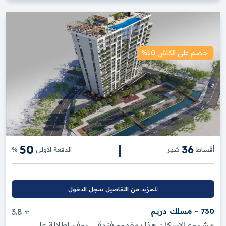
خصم على الكاش 10%
|
50
36
أقساط
شهر
الدفعة الاولى
%
للمزيد من التفاصيل سجل الدخول
730 - مسلك دريم
⭐ 3.8
مشروع الاسكان هذا بمفهوم فندقي يوفر إطلالة على