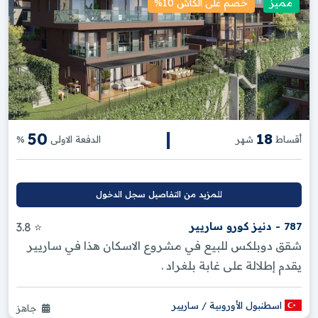
مميز
خصم على الكاش 10%
|
50
18
أقساط
شهر
الدفعة الاولى
%
للمزيد من التفاصيل سجل الدخول
787 - دنيز كورو ساريير
⭐ 3.8
شقق دوبلكس للبيع في مشروع الاسكان هذا في ساريير
يقدم إطلالة على غابة بلغراد .
اسطنبول الأوروبية / ساريير
جاهز