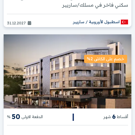
تواصل معنا الآن لمعرفة المزيد عن خدماتنا
سكني فاخر في مسلك/ساريير
وكيف يمكننا مساعدتك في تحقيق أهدافك
العقارية.
اسطنبول الأوروبية / ساريير
31.12.2027
الأسئلة الشائعة: مشاريع عقارية بأسعار
تنافسية | فرص سكن واستثمار مميزة
أين يمكنني حجز شقق ما قبل الإطلاق في إسطنبول
خصم على الكاش 2%
قبل فتح المبيعات العامة؟ ؟
ما الذي يجعل مشاريع البناء الجديدة في تركيا جذابة
للمشترين الأجانب في الوقت الحالي؟ ؟
كيف يعمل شراء العقارات قيد الإنشاء في تركيا
مقارنة بالمنزل الجاهز؟ ؟
|
50
6
أقساط
شهر
الدفعة الاولى
%
أريد الخصوصية والأمان، هل هناك مشاريع مجمعات