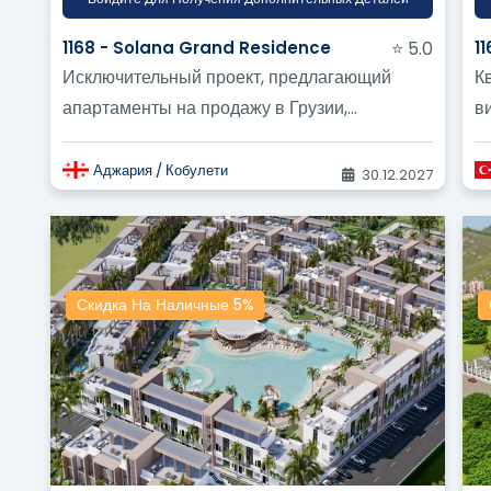
1168 - Solana Grand Residence
⭐ 5.0
1
Исключительный проект, предлагающий
К
апартаменты на продажу в Грузии,
в
различных стилей и размеров, по
ж
конкурентоспособным...
ра
Аджария / Кобулети
30.12.2027
Скидка На Наличные 5%