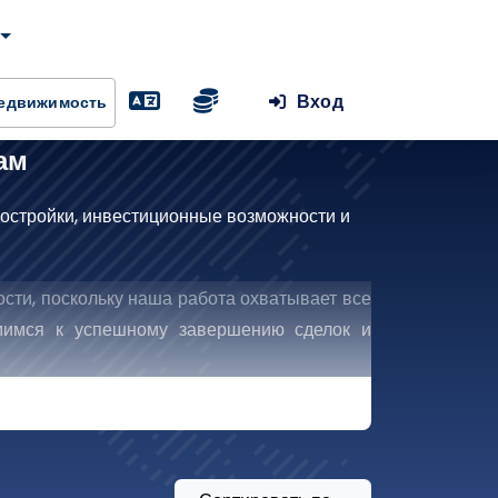
Вход
Недвижимость
ам
остройки, инвестиционные возможности и
сти, поскольку наша работа охватывает все
мимся к успешному завершению сделок и
ом шагу в мире недвижимости.
С Нашей Ведущей
пеху На Рынке