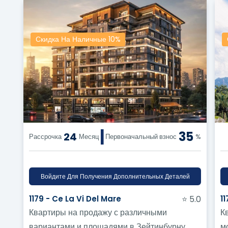
Скидка На Наличные 10%
|
35
24
Рассрочка
Месяц
Первоначальный взнос
%
Войдите Для Получения Дополнительных Деталей
1179 - Ce La Vi Del Mare
⭐ 5.0
1
Квартиры на продажу с различными
К
вариантами и площадями в Зейтинбурну
м