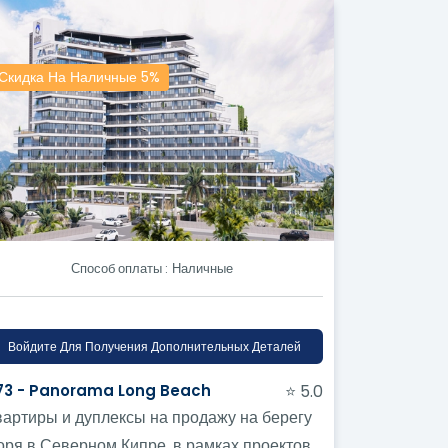
Скидка На Наличные 5%
Способ оплаты :
Наличные
Войдите Для Получения Дополнительных Деталей
173 - Panorama Long Beach
⭐ 5.0
вартиры и дуплексы на продажу на берегу
оря в Северном Кипре, в рамках проектов