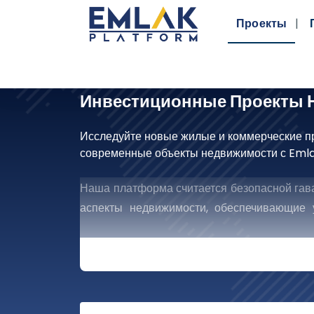
Проекты
Инвестиционные Проекты 
Исследуйте новые жилые и коммерческие п
современные объекты недвижимости с Emla
Наша платформа считается безопасной гава
аспекты недвижимости, обеспечивающие
гарантированному получению комиссионных,
Откройте Новые Гори
Платформой
Вы Ищете Стратегического 