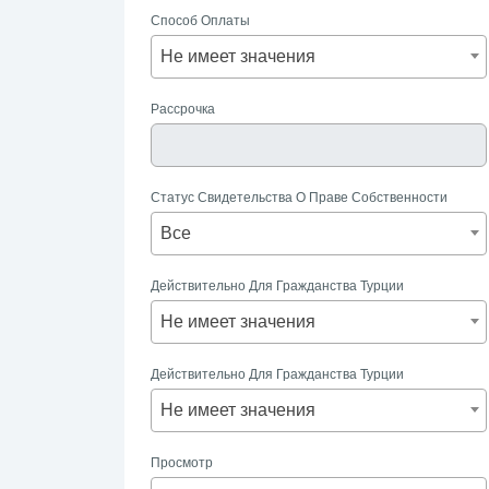
Способ Оплаты
Акцентировать внимание на обеспечении п
Не имеет значения
конфиденциальности для всех компаний и их
Наши Ценности:
Рассрочка
Добросовестность:
Мы придерживаемся
Честность и Прозрачность:
Мы верим в
Ориентация на Удовлетворенность К
Статус Свидетельства О Праве Собственности
Инновации Решений и Развитие Услу
Все
требований рынка.
Разнообразие и Комплексность Услуг
Действительно Для Гражданства Турции
Присоединяйтесь К Нам Сегодн
Не имеет значения
Свяжитесь С Нами Сейчас, Что
Достичь Ваших Целей В Сфере
Действительно Для Гражданства Турции
Часто Задаваемые Во
Не имеет значения
Недвижимости По До
Просмотр