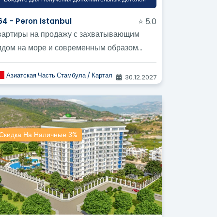
164 - Peron Istanbul
⭐ 5.0
вартиры на продажу с захватывающим
идом на море и современным образом
изни в престижном жилом комплексе в
йоне Карт...
Азиатская Часть Стамбула / Картал
30.12.2027
Скидка На Наличные 3%