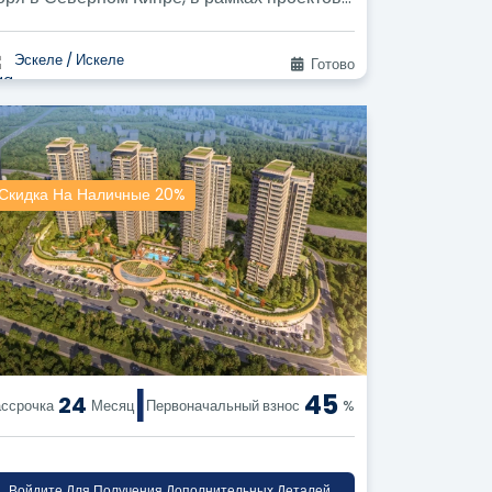
рекрасного района Эсентепе.
Эскеле / Искеле
Готово
Скидка На Наличные 20%
|
45
24
ссрочка
Месяц
Первоначальный взнос
%
Войдите Для Получения Дополнительных Деталей