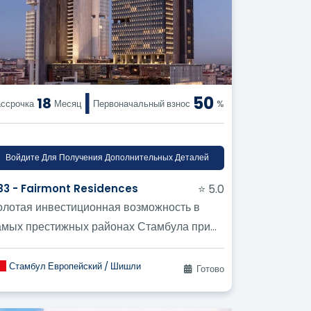
тся публичные продажи? ?
ателей прямо сейчас? ?
|
50
18
м? ?
ссрочка
Месяц
Первоначальный взнос
%
сов? ?
Войдите Для Получения Дополнительных Деталей
183 - Fairmont Residences
⭐ 5.0
олотая инвестиционная возможность в
амых престижных районах Стамбула при
окупке квартиры в Шишли.
Стамбул Европейский / Шишли
Готово