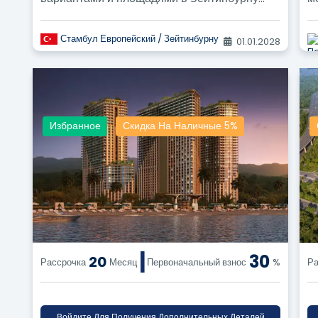
предлагают прекрасную инвестиционную
п
возможность и...
Стамбул Европейский / Зейтинбурну
01.01.2028
Избранное
Скидка На Наличные 5%
|
30
20
Рассрочка
Месяц
Первоначальный взнос
%
Ра
Войдите Для Получения Дополнительных Деталей