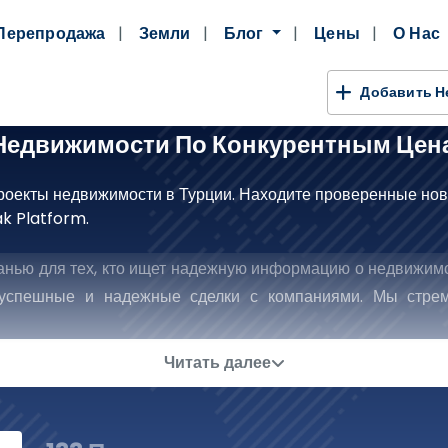
Перепродажа
Земли
Блог
Цены
О Нас
Добавить 
Недвижимости По Конкурентным Цен
роекты недвижимости в Турции. Находите проверенные нов
k Platform.
нью для тех, кто ищет надежную информацию о недвижимо
 успешные и надежные сделки с компаниями. Мы стре
 что обеспечивает вам уверенность и спокойствие на кажд
зонты В Мире Недвижимости 
Читать далее
Партнера, Чтобы Вложить Ключи К Ус