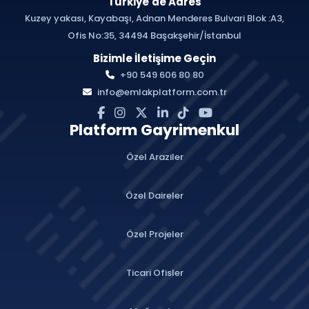
Türkiye'de Adres
Kuzey yakası, Kayabaşı, Adnan Menderes Bulvari Blok :A3,
Ofis No:35, 34494 Başakşehir/İstanbul
Bizimle İletişime Geçin
+90 549 606 80 80
info@emlakplatform.com.tr
Platform Gayrimenkul
Özel Araziler
Özel Daireler
Özel Projeler
Ticari Ofisler