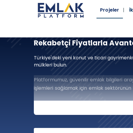
Projeler
İk
Rekabetçi Fiyatlarla Avanta
Türkiye'deki yeni konut ve ticari gayrimenku
mülkleri bulun.
Platformumuz, güvenilir emlak bilgileri aray
işlemleri sağlamak için emlak sektörünün 
toplamak konusunda kararlıyız; bu da emla
Gayrimenkul Dünyası
Açın
Gayrimenkul Piyasasında Ba