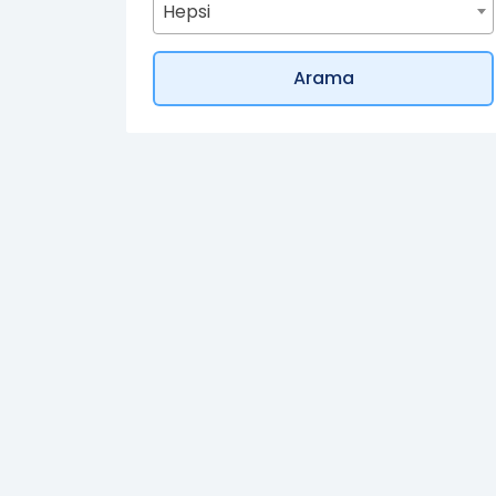
Hepsi
Gizlilik ve güvenlik istiyorum, Türkiye'de 
Arama