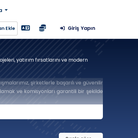
da
Giriş Yapın
lan Ekle
jeleri, yatırım fırsatlarını ve modern
şmalarımız, şirketlerle başarılı ve güvenilir
amak ve komisyonları garantili bir şekilde
ğlar.
tformumuzla Yelken
Teslim Edecek Stratejik Bir