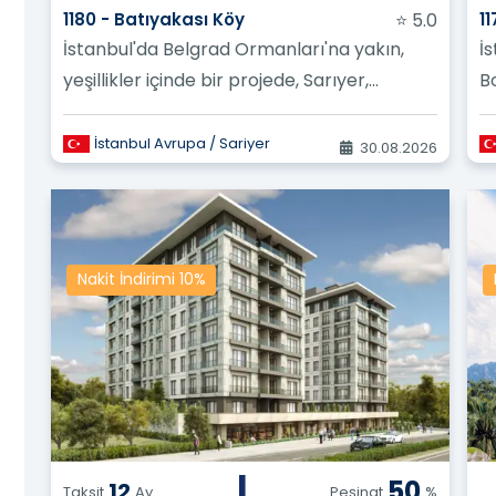
Güvenceye Alın:
Belirli özelliklere sahip bir arsa veya mül
1180 - Batıyakası Köy
⭐ 5.0
11
alacak, en iyi fiyatı garanti edecek ve komisyonunuzu k
İstanbul'da Belgrad Ormanları'na yakın,
İ
rlanın:
Çeşitli projeler ve mülkler hakkında diğer kullanı
 verin ve potansiyel tuzaklardan kaçının.
yeşillikler içinde bir projede, Sarıyer,
B
nci el satış fırsatlarına özel erişimin keyfini çıkarın, bu 
özellikle Zekeriyaköy'de satılık dairel...
avantajı sağlar.
İstanbul Avrupa / Sariyer
30.08.2026
liyetlere ve zorlu çabalara elveda deyin! API hizmetimiz ar
 el satış fırsatları ile donatın ve düzenli güncellemelerin ve
 destinasyon olmak ve gayrimenkul piyasasını birleşik bir 
Nakit İndirimi 10%
bulunmak.
, doğru ilişkiler kurmaya ve tüm şirketler ve müşterileri i
ek dürüstlük standartlarına bağlıyız.
|
50
12
e uzun vadeli ilişkiler kurmada dürüstlüğün ve şeffaflığın
Taksit
Ay
Peşinat
%