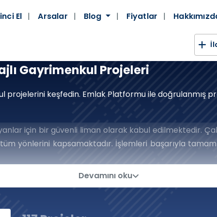
inci El
Arsalar
Blog
Fiyatlar
Hakkımız
İ
jlı Gayrimenkul Projeleri
l projelerini keşfedin. Emlak Platformu ile doğrulanmış pro
anlar için bir güvenli liman olarak kabul edilmektedir. Çalı
tüm yönlerini kapsamaktadır. İşlemleri başarıyla tamaml
k dünyasında attığınız her adımda size güven ve huzur sa
nda Yeni Ufuklara Lider Pla
Devamını oku
şarıya Giden Anahtarları Ellerinize 