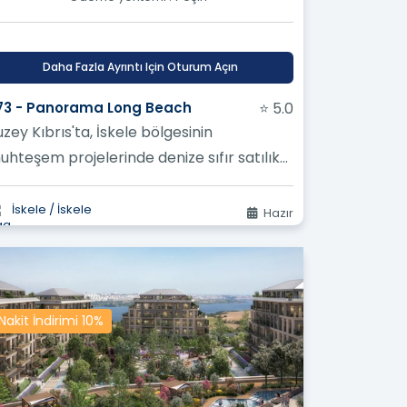
aya çalışıyoruz.
mak için hizmetlerimizi sürekli olarak
Daha Fazla Ayrıntı Için Oturum Açın
 bir hizmet yelpazesi sunuyoruz.
173 - Panorama Long Beach
⭐ 5.0
rdımcı Olalım!
zey Kıbrıs'ta, İskele bölgesinin
erinize Ulaşmanıza Nasıl
uhteşem projelerinde denize sıfır satılık
aireler ve dubleks daireler
leri
İskele / İskele
Hazır
irim? ?
Nakit İndirimi 10%