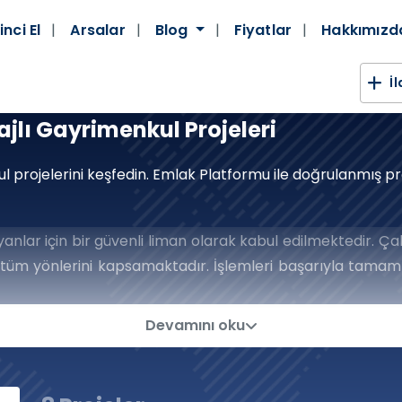
inci El
Arsalar
Blog
Fiyatlar
Hakkımız
İ
jlı Gayrimenkul Projeleri
l projelerini keşfedin. Emlak Platformu ile doğrulanmış pro
anlar için bir güvenli liman olarak kabul edilmektedir. Çalı
tüm yönlerini kapsamaktadır. İşlemleri başarıyla tamaml
k dünyasında attığınız her adımda size güven ve huzur sa
nda Yeni Ufuklara Lider Pla
Devamını oku
şarıya Giden Anahtarları Ellerinize 