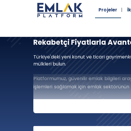
Projeler
İk
Rekabetçi Fiyatlarla Avanta
Türkiye'deki yeni konut ve ticari gayrimenku
mülkleri bulun.
Platformumuz, güvenilir emlak bilgileri aray
işlemleri sağlamak için emlak sektörünün 
toplamak konusunda kararlıyız; bu da emla
Gayrimenkul Dünyası
Açın
Gayrimenkul Piyasasında Ba