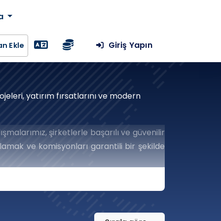
da
Giriş Yapın
lan Ekle
jeleri, yatırım fırsatlarını ve modern
şmalarımız, şirketlerle başarılı ve güvenilir
amak ve komisyonları garantili bir şekilde
ğlar.
tformumuzla Yelken
Teslim Edecek Stratejik Bir