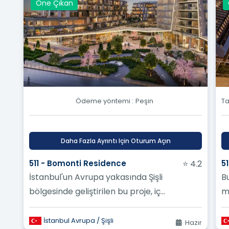
Öne Çıkan
Ödeme yöntemi :
Peşin
Ta
Daha Fazla Ayrıntı Için Oturum Açın
511 - Bomonti Residence
⭐ 4.2
5
İstanbul'un Avrupa yakasında Şişli
Bu
bölgesinde geliştirilen bu proje, iç
m
kalitesiyle sakinlerinin yaşam standartlarını
yü...
İstanbul Avrupa / Şişli
Hazır