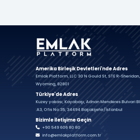
Amerika Birleşik Devletleri'nde Adres
Emlak Platform, LLC 30 N Gould St, STE R-Sheridan,
Wyoming, 82801
Türkiye'de Adres
Kuzey yakası, Kayabaşı, Adnan Menderes Bulvari B
:A3, Ofis No:35, 34494 Başakşehir/İstanbul
Bizimle İletişime Geçin
+90 549 606 80 80
info@emlakplatform.com.tr