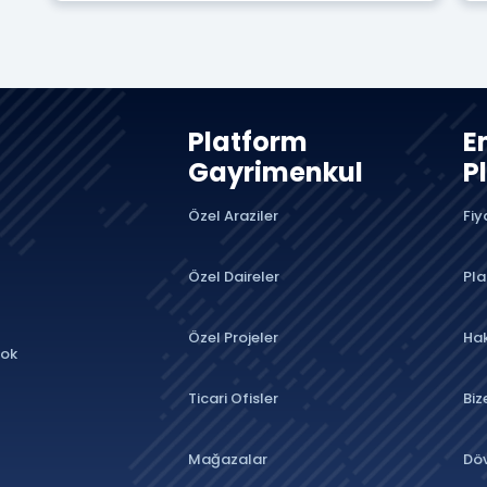
Platform
E
Gayrimenkul
P
Özel Araziler
Fiy
Özel Daireler
Pla
Özel Projeler
Ha
lok
Ticari Ofisler
Biz
Mağazalar
Döv