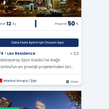
|
50
12
ksit
Ay
Peşinat
%
Daha Fazla Ayrıntı Için Oturum Açın
74 - Leo Residence
⭐ 3.3
alatasaray Spor Kulübü'ne bağlı
tanbul'un en prestijli projelerinden biri
şli'de yer alıyor
İstanbul Avrupa / Şişli
Hazır