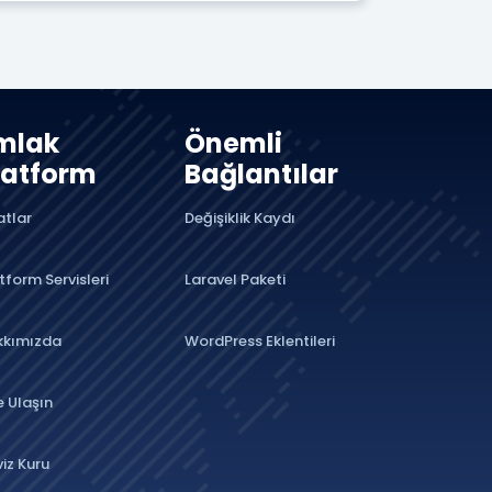
mlak
Önemli
latform
Bağlantılar
atlar
Değişiklik Kaydı
tform Servisleri
Laravel Paketi
kkımızda
WordPress Eklentileri
e Ulaşın
iz Kuru