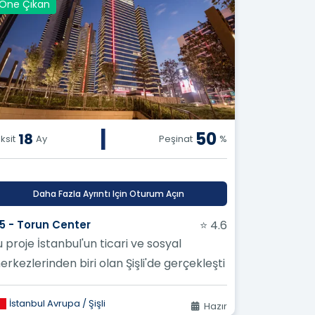
Öne Çıkan
|
50
18
ksit
Ay
Peşinat
%
Daha Fazla Ayrıntı Için Oturum Açın
15 - Torun Center
⭐ 4.6
 proje İstanbul'un ticari ve sosyal
erkezlerinden biri olan Şişli'de gerçekleşti
İstanbul Avrupa / Şişli
Hazır