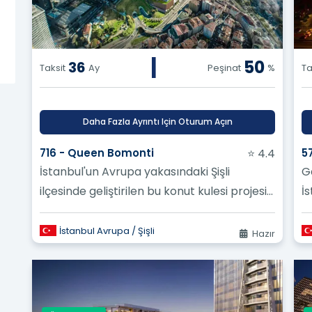
inşa edilen kapalı site projeleri var mı? ?
|
50
36
Taksit
Ay
Peşinat
%
Ta
Daha Fazla Ayrıntı Için Oturum Açın
716 - Queen Bomonti
⭐ 4.4
5
İstanbul'un Avrupa yakasındaki Şişli
G
ilçesinde geliştirilen bu konut kulesi projesi,
İs
iç mekan kalitesiyle sakinlerinin y...
Şi
İstanbul Avrupa / Şişli
Hazır