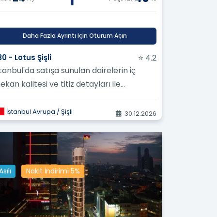
aya çalışıyoruz.
mak için hizmetlerimizi sürekli olarak
Daha Fazla Ayrıntı Için Oturum Açın
 bir hizmet yelpazesi sunuyoruz.
0 - Lotus Şişli
⭐ 4.2
rdımcı Olalım!
tanbul'da satışa sunulan dairelerin iç
erinize Ulaşmanıza Nasıl
kan kalitesi ve titiz detayları ile
kinlerinin yaşam kalitesini yükselten b...
leri
İstanbul Avrupa / Şişli
30.12.2026
irim? ?
Asılı
Nakit İndirimi 5%