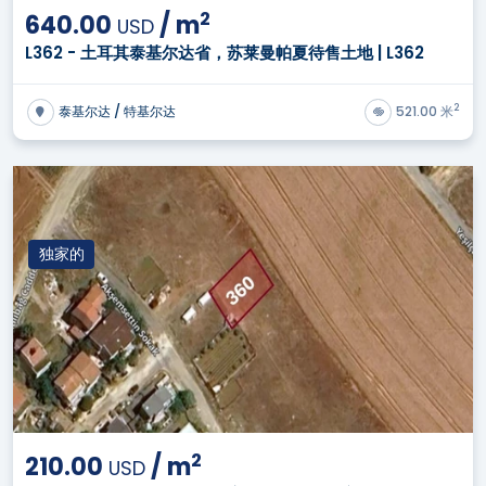
2
640.00
/
m
USD
L362 - 土耳其泰基尔达省，苏莱曼帕夏待售土地 | L362
2
泰基尔达 / 特基尔达
521.00 米
独家的
2
210.00
/
m
USD