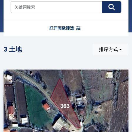
我们的优势是什么？
全面的业务范围：
全面覆盖房地产行业，从著名的商业
和住宅项目到转售机会以及农业和可开发土地。
打开高级筛选
卓越的服务：
智能和全面的搜索：轻松快速地访问有关房产的准确详
细信息，包括联系方式、照片和视频。
3 土地
排序方式
以您公司名义定制的PDF文件：使用带有您公司徽标的
引人入胜的房产简介来提升您的品牌形象。
确保满足任何房地产需求：我们以所需的规格和最优惠
的价格为您提供您正在寻找的房产或土地。
从他人的经验中获益：根据其他用户的评价做出明智的
决定。
独家选择：获得范围广泛的土地和独家转售机会。
网站API服务：以合理的成本为贵公司的网站提供所有
房地产项目，并不断更新。
我们保证：
正确和透明的交易。