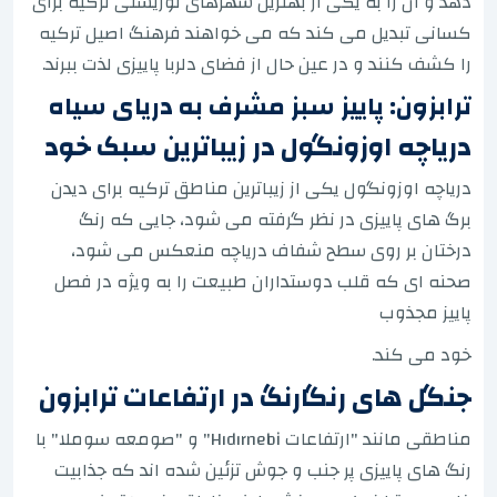
دهد و آن را به یکی از بهترین شهرهای توریستی ترکیه برای
کسانی تبدیل می کند که می خواهند فرهنگ اصیل ترکیه
را کشف کنند و در عین حال از فضای دلربا پاییزی لذت ببرند.
ترابزون: پاییز سبز مشرف به دریای سیاه
دریاچه اوزونگول در زیباترین سبک خود
دریاچه اوزونگول یکی از زیباترین مناطق ترکیه برای دیدن
برگ های پاییزی در نظر گرفته می شود، جایی که رنگ
درختان بر روی سطح شفاف دریاچه منعکس می شود،
صحنه ای که قلب دوستداران طبیعت را به ویژه در فصل
پاییز مجذوب
خود می کند.
جنگل های رنگارنگ در ارتفاعات ترابزون
مناطقی مانند "ارتفاعات Hıdırnebi" و "صومعه سوملا" با
رنگ های پاییزی پر جنب و جوش تزئین شده اند که جذابیت