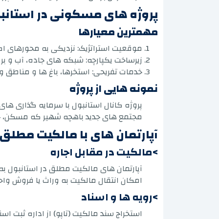
پروژه های مسکونی در استانبو
مهمترین معیارها
موقعیت استراتژیک: نزدیکی به محورهای اص
زیرساخت یکپارچه: شبکه های جاده، آب و برق 
خدمات تفریحی: استخرها، باغ ها و مناطق و
نمونه هایی از پروژه
پروژه کانال استانبول با سرمایه گذاری ها
مجتمع های جدید باهچه شهیر که مسکن، خری
آپارتمان های با مالکیت مطلق
>مالکیت در مقابل اجاره
آپارتمان های مالکیت مطلق در استانبول به
امکان انتقال مالکیت به وراث یا فروش واح
>رویه ها و اسناد
استخراج سند مالکیت (تاپو) از اداره ثبت اسن