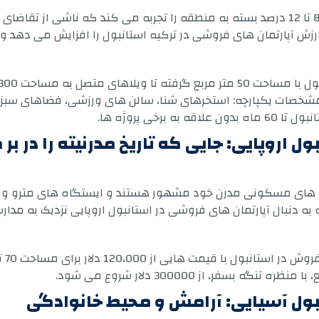
زش آپارتمان های فروشی در ترکیه استانبول را افزایش می دهد و ب
تصل به مساحت 300 متر مربع.
خصات یکپارچه: استخرهای شنا، سالن های ورزشی، فضاهای سبز و نگه
برخی پروژه ها.
 اروپایی: جایی که تاریخ مدرنیته را در بر
های مسکونی مدرن خود مشهور هستند و ایستگاه های مترو و مراکز
 دنبال آپارتمان های فروشی در استانبول اروپایی نزدیک به مدار
ز 120،000 دلار برای مساحت 70 تا 80 متر مربع ارائه می دهند.
فر، از 300000 دلار شروع می شود.
بول آسیایی: آرامش و محیط خانوادگی