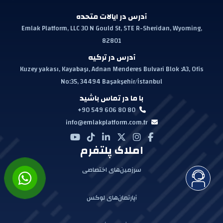
آدرس در ایالات متحده
Emlak Platform, LLC 30 N Gould St, STE R-Sheridan, Wyoming,
82801
آدرس در ترکیه
Kuzey yakası, Kayabaşı, Adnan Menderes Bulvari Blok :A3, Ofis
No:35, 34494 Başakşehir/İstanbul
با ما در تماس باشید
+90 549 606 80 80
info@emlakplatform.com.tr
املاک پلتفرم
سرزمین‌های اختصاصی
آپارتمان‌های لوکس