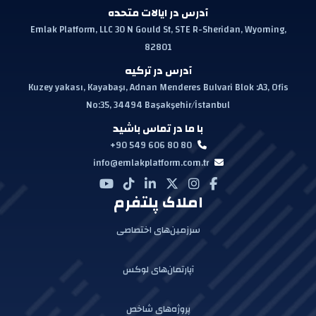
آدرس در ایالات متحده
Emlak Platform, LLC 30 N Gould St, STE R-Sheridan, Wyoming,
82801
آدرس در ترکیه
Kuzey yakası, Kayabaşı, Adnan Menderes Bulvari Blok :A3, Ofis
No:35, 34494 Başakşehir/İstanbul
با ما در تماس باشید
+90 549 606 80 80
info@emlakplatform.com.tr
املاک پلتفرم
سرزمین‌های اختصاصی
آپارتمان‌های لوکس
پروژه‌های شاخص