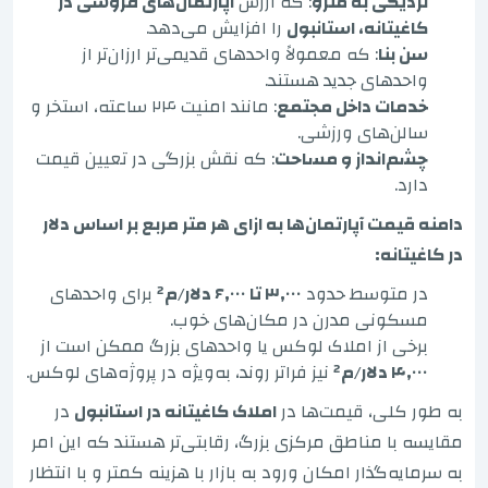
نزدیکی به مترو
: که ارزش
آپارتمان‌های فروشی در
کاغیتانه، استانبول
را افزایش می‌دهد.
سن بنا
: که معمولاً واحدهای قدیمی‌تر ارزان‌تر از
واحدهای جدید هستند.
خدمات داخل مجتمع
: مانند امنیت ۲۴ ساعته، استخر و
سالن‌های ورزشی.
چشم‌انداز و مساحت
: که نقش بزرگی در تعیین قیمت
دارد.
دامنه قیمت آپارتمان‌ها به ازای هر متر مربع بر اساس دلار
در کاغیتانه:
در متوسط حدود
۳,۰۰۰ تا ۶,۰۰۰ دلار/م²
برای واحدهای
مسکونی مدرن در مکان‌های خوب.
برخی از املاک لوکس یا واحدهای بزرگ ممکن است از
۴,۰۰۰ دلار/م²
نیز فراتر روند، به‌ویژه در پروژه‌های لوکس.
به طور کلی، قیمت‌ها در
املاک کاغیتانه در استانبول
در
مقایسه با مناطق مرکزی بزرگ، رقابتی‌تر هستند که این امر
به سرمایه‌گذار امکان ورود به بازار با هزینه کمتر و با انتظار