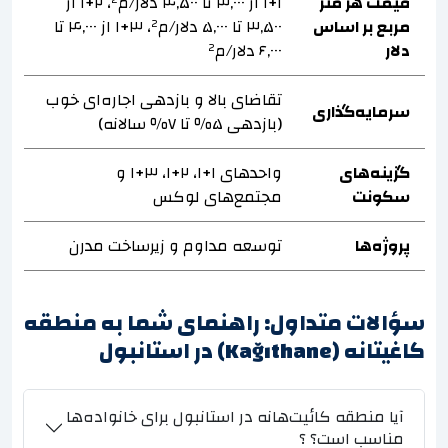
قیمت هر متر
۱+۱ از ۳,۰۰۰ تا ۴,۵۰۰ دلار/م²، ۲+۱ از
مربع بر اساس
۳,۵۰۰ تا ۵,۰۰۰ دلار/م²، ۳+۱ از ۴,۰۰۰ تا
دلار
۶,۰۰۰ دلار/م²
تقاضای بالا و بازدهی اجاره‌ای خوب
سرمایه‌گذاری
(بازدهی ۵٪ تا ۷٪ سالانه)
گزینه‌های
واحدهای ۱+۱، ۲+۱، ۳+۱ و
سکونت
مجتمع‌های لوکس
پروژه‌ها
توسعه مداوم و زیرساخت مدرن
سؤالات متداول: راهنمای شما به منطقه
کاغیتانه (Kağıthane) در استانبول
آیا منطقه کائیت‌هانه در استانبول برای خانواده‌ها
مناسب است؟ ؟