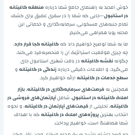
خوش آمدید به راهنمای جامع شما درباره
منطقه کاغیتانه
در استانبول
—جایی که شما را در سفری عمیق برای کشف
تمام جنبه‌های مسکونی، سرمایه‌گذاری و خدماتی این
محله پویا همراهی می‌کنیم.
ما به شما توضیح خواهیم داد که
کاغیتانه کجا قرار دارد
،
چه چیزی موقعیت استراتژیک آن را منحصربه‌فرد می‌کند،
چگونه
نقشه کاغیتانه
در بافت شهری استانبول جای
می‌گیرد، و اطلاعات دقیقی درباره
زندگی در کاغیتانه
و
سطح خدمات در کاغیتانه
ارائه خواهیم کرد.
همچنین به
فرصت‌های سرمایه‌گذاری در کاغیتانه
،
بازار
املاک کاغیتانه در استانبول
، شامل
آپارتمان‌های فروشی در
کاغیتانه
، تحلیلی از
قیمت‌های آپارتمان در کاغیتانه
، و نحوه
انتخاب بهترین
پروژه‌های املاک در کاغیتانه
که با اهداف
شما هماهنگ است، خواهیم پرداخت.
چه قصد داشته باشید به یک محله مرکزی مدرن نقل مکان