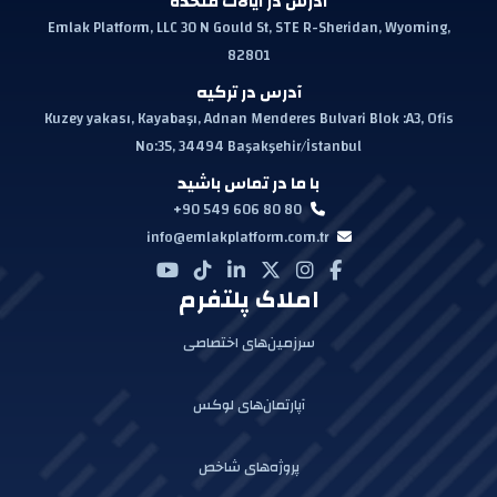
آدرس در ایالات متحده
Emlak Platform, LLC 30 N Gould St, STE R-Sheridan, Wyoming,
82801
آدرس در ترکیه
Kuzey yakası, Kayabaşı, Adnan Menderes Bulvari Blok :A3, Ofis
No:35, 34494 Başakşehir/İstanbul
با ما در تماس باشید
+90 549 606 80 80
info@emlakplatform.com.tr
املاک پلتفرم
سرزمین‌های اختصاصی
آپارتمان‌های لوکس
پروژه‌های شاخص