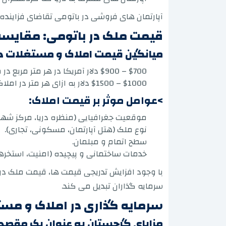
آپارتمان های فروشی در باتومی تقاضای فزاینده ا
قیمت ملک در باتومی: مقایسه 
میانگین قیمت املاک و مستغلات د
$700 – $900 دلار آمریکا در هر متر مربع در مناطق داخلی یا کمتر پر جنب و جوش.
$1000 – $1500 دلار به ازای هر متر در املاک باتومی در دریا یا نزدیک کورنیش.
>عوامل موثر بر قیمت املاک:
موقعیت جغرافیایی (منظره دریا، مرکز شهر، 
نوع ملک (هتل آپارتمان، مسکونی، تجاری).
سطح اتمام و مبلمان.
خدمات ساختمانی و پیچیده (امنیت، استخرها،
با وجود افزایش تدریجی قیمت ها، قیمت ملک در ب
سرمایه گذاران تبدیل می کند.
سرمایه گذاری در املاک و مست
مزایای گرجستان به عنوان یک مقصد