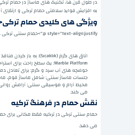
در طول قرن ها، تکنیک های ماساژ در حمام ترکی 
به افزایش فواید سلامتی حمام ترکی و ارتقای
ویژگی های کلیدی حمام ترکی<
p style="text-align:justify;">حمام سنتی ترکی در ترکیه با چندین عنصر کلیدی مشخص می شود که تجربه بازدیدکنندگان را منحصر به فرد و متمایز می کند:
اتاق های گرم (Sıcaklık): به باز کردن منافذ و تحریک تعریق کمک می کند که به از بین بردن سموم و تجدید سلول های پوست کمک می کند.
Marble Platform: یک سطح راحت برای استراحت در طول جلسات ماساژ و شستشو فراهم می کند.
حوضچه های آب سرد و گرم: برای تعادل دمای
جلسات ماساژ سنتی: شامل ماساژ فوم، ماساژ آروماتراپی و اسکراب سنتی
محیط آرام و موسیقی سنتی: آرامش روانی و 
می کند.
نقش حمام در فرهنگ ترکیه
حمام سنتی ترکی در ترکیه فقط مکانی برای حما
می دهد.