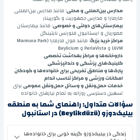
مدارس بین‌المللی و محلی
: مانند مدارس بین‌المللی
مارمارا و مدارس جمهوریت و گورپینار
بیمارستان‌های دولتی و خصوصی
: مانند بیمارستان
مموریال و ایستانبول فلورنس نایتینگل
مراکز خرید بزرگ
: مانند مول مارمارا (Marmara Park
AVM) و PerlaVista و Beylicium
داروخانه‌ها و مراکز بهداشت تخصصی
کلینیک‌های پزشکی و دندانپزشکی
پارک‌ها و مناطق تفریحی برای خانواده‌ها و کودکان
امکانات ورزشی و مراکز تناسب اندام
خدمات حمل‌ونقل و وسائل حمل‌ونقل عمومی
برای
تسهیل دسترسی روزانه به تمام نیازهای خانواده
سؤالات متداول: راهنمای شما به منطقه
بیلیک‌دوزو (Beylikdüzü) در استانبول
زندگی در بیلیک‌دوزو گزینه خوبی برای خانواده‌ها