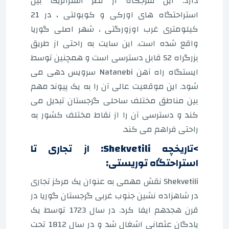
دارد. این تفرجگاه از نظر استراتژیک بین
استراحتگاه های اورکی و کوبولتی ، در 21
کیلومتری غرب اوزورگتی ، شهر اصلی گوریا
واقع شده است. این سایت به راحتی از طریق
بزرگراه S2 قابل دسترسی است و همچنین توسط
ایستگاه راه آهن Natanebi سرویس دهی می
شود. این موقعیت عالی آن را به یک پیوند مهم
بین مناطق مختلف ساحلی گرجستان تبدیل می
کند و دسترسی آن را از نقاط مختلف کشور به
راحتی فراهم می کند.
>تاریخچه Shekvetili: از تجاری تا
استراحتگاه توریستی:
Shekvetili نقش مهمی به عنوان یک مرکز تجاری
در شاهزاده نشین جنوب غربی گرجستان گوریا در
قرن هجدهم ایفا کرد. در سال 1723 توسط یک
پادگان عثمانی اشغال شد و در سال 1812 تحت