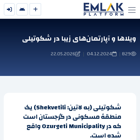
ویلاها و آپارتمان‌های زیبا در شکوتیلی
22.05.2026
04.12.2024
829
|
|
شکوتیلی (به لاتین: Shekvetili) یک
منطقهٔ مسکونی در گرجستان است
که در Ozurgeti Municipality واقع
شده است.