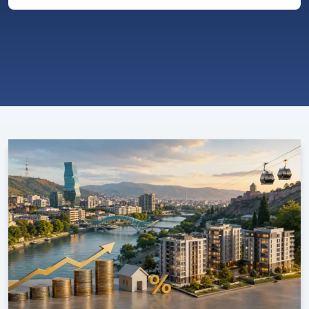
sürdürülebilir finansal büyüme elde etmek için en
cazip seçeneklerden biri olarak öne çıkıyor. Emlak
Platformu olarak, bu düşünceyle, yatırımcılar ve
Türkiye ve dünya meseleleriyle ilgilenenler için
güvenilir bir referans noktası olarak hizmet veren
kapsamlı ve uzmanlaşmış bir blog sunmayı
hedefliyoruz. Blogumuz sadece gayrimenkul piyasası
haberlerini kapsamakla kalmıyor, aynı zamanda
yatırımcıların bilinçli kararlar almasına yardımcı olan
ekonomik, bilimsel ve pratik analizleri de içeriyor.
Blog, özellikle gayrimenkul sektörünü doğrudan
etkileyen ekonomik, siyasi ve sosyal gelişmelerin
yaşandığı Türkiye'den haberlere odaklanmaktadır.
Gayrimenkul yatırımıyla ilgili en son gelişmeleri
kapsıyor, emlak fiyatlarındaki değişiklikleri takip
ediyor ve yatırım için uygun fırsatlar sunan umut