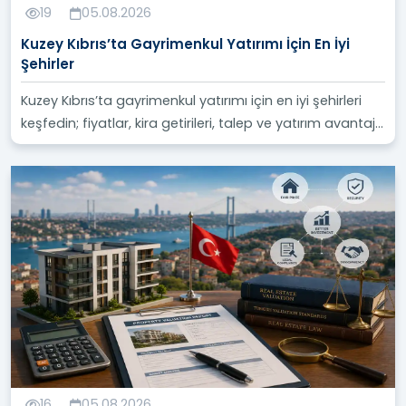
amaçlamaktadır. Akıllı ve karlı yatırım kararları
19
05.08.2026
vermenize yardımcı olmak için yüksek kaliteli, güvenilir
Kuzey Kıbrıs’ta Gayrimenkul Yatırımı İçin En İyi
ve kolayca erişilebilir içerik sağlamaya çalışıyoruz.
Şehirler
Türkiye'deki gayrimenkul yatırım dünyasında yeni olan
Kuzey Kıbrıs’ta gayrimenkul yatırımı için en iyi şehirleri
her şeyden haberdar olmak için blogumuzu düzenli
keşfedin; fiyatlar, kira getirileri, talep ve yatırım avantaj...
olarak ziyaret etmeye ve sunduğumuz en son
güncellemeleri ve analizleri takip etmeye davet
ediyoruz.
16
05.08.2026