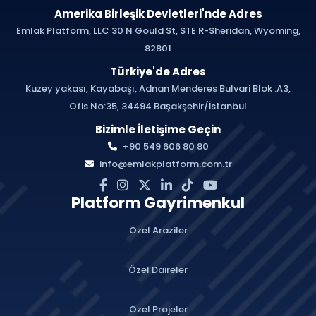
Amerika Birleşik Devletleri'nde Adres
Emlak Platform, LLC 30 N Gould St, STE R-Sheridan, Wyoming,
82801
Türkiye'de Adres
Kuzey yakası, Kayabaşı, Adnan Menderes Bulvari Blok :A3,
Ofis No:35, 34494 Başakşehir/İstanbul
Bizimle İletişime Geçin
+90 549 606 80 80
info@emlakplatform.com.tr
Platform Gayrimenkul
Özel Araziler
Özel Daireler
Özel Projeler