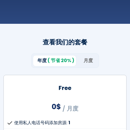
功能：项目列表、智能搜索、PDF导出
Plus（小型企业）：
用户数：3
语言：英语、阿拉伯语
货币：美元、土耳其里拉
查看我们的套餐
功能：所有入门级功能 + API 集成、二手房源列表、土
地列表
高级版（企业版）：
年度
( 节省 20% )
月度
用户数：5
语言：英语、阿拉伯语
货币：美元、土耳其里拉
Free
功能：包含所有 Plus 功能 + 完整的 API 访问权限，可
访问项目、转售和土地信息
0
$
/ 月度
使用这些计划，即可立即开始在Emlak平台上投资。
使用私人电话号码添加房源:
1