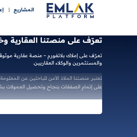
المشاريع
إع
تعرّف على منصتنا العقارية وخد
تعرّف على إملاك بلاتفورم – منصة عقارية موثوق
والمستثمرين والوكلاء العقاريين.
تعتبر منصتنا الملاذ الآمن للباحثين عن المعلوم
على إتمام الصفقات بنجاح وتحصيل العمولات بشك
انطلق نحو آفاق جديدة في
هل تبحث عن شريك استراتيجي 
نحن هنا لنكون بوابتك إلى عالم العقارات الشامل،
على حد سواء. سواء كنت مطورًا عقاريًا طموحًا، و