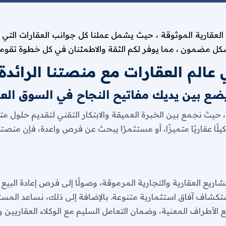
ة العقارية الموثوقة ، حيث يشمل عملنا كل جوانب العقارات التي
اريع العقارية والتجارية المرموقة، وصولًا إلى فرص إعادة البيع
ل مضمون ، مما يوفر لكم الثقة والاطمئنان في كل خطوة تقومون
ك استكشاف آفاق استثمارية متنوعة. بالإضافة إلى ذلك، نساعد ال
عالم العقارات مع منصتنا الرائدة
الأطراف المعنية، وضمان التعامل السليم مع الوكلاء العقاريين و
ع بين يديك مفاتيح النجاح في السوق الع
قنيات لتقديم تجربة بحث دقيقة وفعالة. يمكنك الوصول بسهولة
 حيث نجمع بين الخبرة العميقة والابتكار التقني لتقديم حلول متك
ية الجودة، والفيديوهات التفصيلية.
كيلًا عقاريًا متميزًا، أو مستثمرًا يبحث عن فرص واعدة، فإن منصت
عزز علامتك التجارية من خلال إنشاء ملف
رض أو عقار بمواصفات محددة؟ اترك الأمر لنا! سنقوم بتأمي
رة بناءً على تقييمات وتعليقات المستخدمين الآخرين حول المشا
اريع العقارية والتجارية المرموقة، وصولًا إلى فرص إعادة البيع
ك استكشاف آفاق استثمارية متنوعة. بالإضافة إلى ذلك، نساعد ال
جموعة واسعة من الأراضي وفرص إعادة البيع، مما يمنحك ميزة
الأطراف المعنية، وضمان التعامل السليم مع الوكلاء العقاريين و