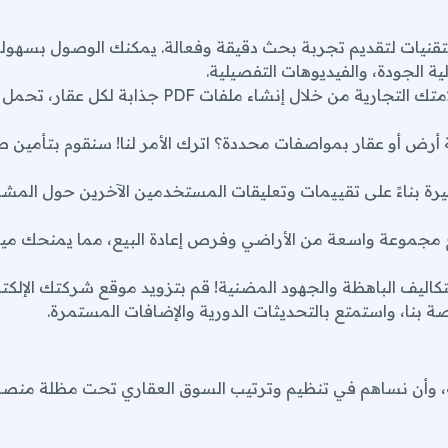
لتكاليف الباهظة والجهود المضنية! قم بتزويد موقع شركتك الإلكت
قنيات لتقديم تجربة بحث دقيقة وفعالة. يمكنك الوصول بسهولة
ية الجودة، والفيديوهات التفصيلية.
عزز علامتك التجارية من خلال إنشاء ملف
ة، وأن نساهم في تنظيم وترتيب السوق العقاري تحت مظلة منصة
رض أو عقار بمواصفات محددة؟ اترك الأمر لنا! سنقوم بتأمي
عامل السليم، والحفاظ على السرية التامة لجميع الشركات وعملائه
رة بناءً على تقييمات وتعليقات المستخدمين الآخرين حول المشا
جموعة واسعة من الأراضي وفرص إعادة البيع، مما يمنحك ميزة
تعاملاتنا.
فافية في بناء علاقات طويلة الأمد مع عملائنا.
لتكاليف الباهظة والجهود المضنية! قم بتزويد موقع شركتك الإلكت
ة احتياجات عملائنا وتجاوز توقعاتهم.
تكار المستمر وتطوير خدماتنا لتلبية متطلبات السوق المتغيرة.
عة من الخدمات لتلبية جميع احتياجات عملائنا.
ى تحقيق النجاح في عالم العقارات!
ة، وأن نساهم في تنظيم وترتيب السوق العقاري تحت مظلة منصة
 خدماتنا وكيف يمكننا مساعدتك في تحقيق أهدا