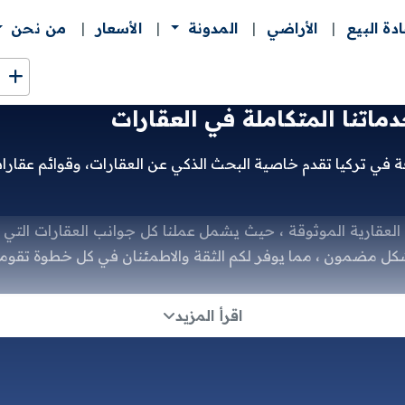
ادة البيع
الأراضي
المدونة
الأسعار
من نحن
ماتنا المتكاملة في العقارات
ة في تركيا تقدم خاصية البحث الذكي عن العقارات، وقوائم عقار
ة العقارية الموثوقة ، حيث يشمل عملنا كل جوانب العقارات التي
ل مضمون ، مما يوفر لكم الثقة والاطمئنان في كل خطوة تقومون
 عالم العقارات مع منصتنا الرائ
اقرأ المزيد
يضع بين يديك مفاتيح النجاح في السوق
 حيث نجمع بين الخبرة العميقة والابتكار التقني لتقديم حلول متك
كيلًا عقاريًا متميزًا، أو مستثمرًا يبحث عن فرص واعدة، فإن منصت