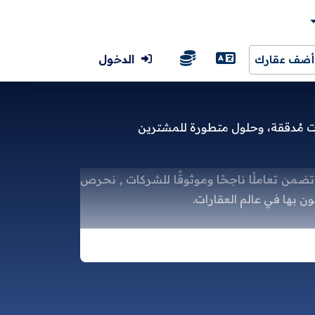
الدخول
أضف عقارك
ات مُدققة، وحلول متطورة للمشترين
 تضمن تعاملًا ناجحًا وموثوقًا للشركات , نحرص
 بها في عالم العقارات.
دة
 العقاري؟
املة تلبي احتياجات الشركات العقارية والأفراد
نا تقدم لك الأدوات والخدمات التي تحتاجها