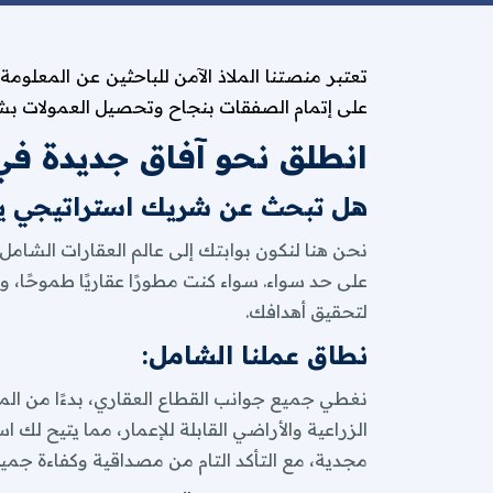
لتحقيق أهدافك.
نطاق عملنا الشامل:
تعتبر منصتنا الملاذ الآمن للباحثين عن المعلوم
نغطي جميع جوانب القطاع العقاري، بدءًا من المش
على إتمام الصفقات بنجاح وتحصيل العمولات بشك
الزراعية والأراضي القابلة للإعمار، مما يتيح ل
انطلق نحو آفاق جديدة في 
مجدية، مع التأكد التام من مصداقية وكفاءة جميع 
خدماتنا المتميزة:
هل تبحث عن شريك استراتيجي يض
البحث الذكي والشامل:
نعتمد على أحدث الت
نحن هنا لنكون بوابتك إلى عالم العقارات الشامل،
العقار، بما في ذلك أرقام التواصل، الصور عال
على حد سواء. سواء كنت مطورًا عقاريًا طموحًا، و
ملف PDF مخصص باسم شركتك:
لتحقيق أهدافك.
الألوان التي تعكس هويتك البصرية.
تأمين أي طلب عقاري:
هل تبحث عن قطعة أ
نطاق عملنا الشامل:
على أفضل سعر وحفظ عمولتك.
استفد من تجارب الغير:
اتخذ قرارات مستني
نغطي جميع جوانب القطاع العقاري، بدءًا من المش
أخطاء محتملة.
الزراعية والأراضي القابلة للإعمار، مما يتيح ل
خيارات حصرية:
استمتع بتعامل حصري مع م
مجدية، مع التأكد التام من مصداقية وكفاءة جميع 
بنجاح.