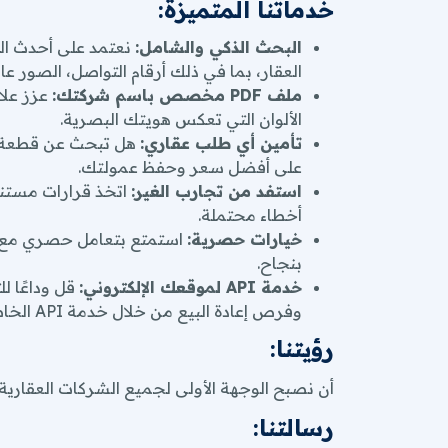
خدماتنا المتميزة:
خدمة API لموقعك الإلكتروني:
قل وداعًا ل
وفرص إعادة البيع من خلال خدمة API الخاصة بنا، واستمتع بالتحديثات الدورية والإضافات المستمرة.
البحث الذكي والشامل:
نعتمد على أحدث الت
رؤيتنا:
العقار، بما في ذلك أرقام التواصل، الصور عال
ملف PDF مخصص باسم شركتك:
أن نصبح الوجهة الأولى لجميع الشركات العقاري
الألوان التي تعكس هويتك البصرية.
رسالتنا:
تأمين أي طلب عقاري:
هل تبحث عن قطعة أ
على أفضل سعر وحفظ عمولتك.
التأكيد على ضمان حقوق الشركات، والالتزام بالت
استفد من تجارب الغير:
اتخذ قرارات مستني
أخطاء محتملة.
قيمنا:
خيارات حصرية:
استمتع بتعامل حصري مع م
النزاهة:
نلتزم بأعلى معايير النزاهة في جميع 
بنجاح.
الأمانة والشفافية:
نؤمن بأهمية الأمانة والش
خدمة API لموقعك الإلكتروني:
قل وداعًا ل
التركيز على رضا العملاء:
نسعى جاهدين لتلبي
وفرص إعادة البيع من خلال خدمة API الخاصة بنا، واستمتع بالتحديثات الدورية والإضافات المستمرة.
ابتكار الحلول وتطوير الخدمات:
نلتزم بالاب
رؤيتنا:
تنوع الخدمات وشموليتها:
نقدم مجموعة واس
انضم إلينا اليوم، ودعنا نساعدك عل
أن نصبح الوجهة الأولى لجميع الشركات العقاري
تواصل معنا الآن لمعرفة المزيد عن
رسالتنا: