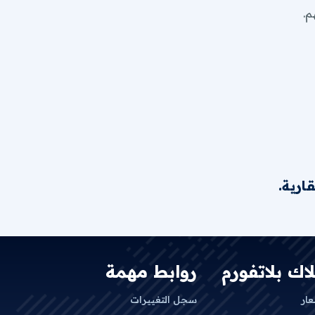
م.
ارية.
لاك بلاتفورم
روابط مهمة
عار
سجل التغييرات