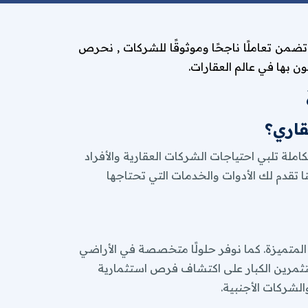
 تضمن تعاملًا ناجحًا وموثوقًا للشركات , نحرص
 المتميزة. كما نوفر حلولًا متخصصة في الأراضي
 بها في عالم العقارات.
مستثمرين الكبار على اكتشاف فرص استثمارية
الشركات الأجنبية.
قاري؟
 إلى جميع المعلومات التي تحتاجها حول
املة تلبي احتياجات الشركات العقارية والأفراد
نا تقدم لك الأدوات والخدمات التي تحتاجها
ات PDF جذابة لكل عقار، تحمل شعار شركتك ومعلوماتها، مع إمكانية اختيار
ن طلبك في أسرع وقت ممكن، مع ضمان الحصول
ريع والعقارات المختلفة، وتجنب الوقوع في
 المتميزة. كما نوفر حلولًا متخصصة في الأراضي
مستثمرين الكبار على اكتشاف فرص استثمارية
 تنافسية في التفاوض وإغلاق الصفقات
الشركات الأجنبية.