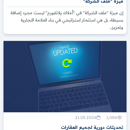
ميزة "ملف الشركة"
الأراضي وفرص إعادة البيع الحصرية.
خدمة API لموقعك الإلكتروني:
تزويد موقع
إن ميزة "ملف الشركة" في "أملاك يلاتفورم" ليست مجرد إضافة
شركتك الإلكتروني بجميع المشاريع العقارية،
بسيطة، بل هي استثمار استراتيجي في بناء العلامة التجارية
وتحديثها باستمرار، بتكلفة معقولة.
وتعزيز...
نحن نضمن:
التعامل السليم والشفاف.
الحفاظ على حقوق الشركات.
السرية التامة لجميع عملائنا.
الأسئلة الشائعة: منصّة متكاملة للشركات
العقارية: تسويق وإدارة العقارات والعملاء
ما الذي تتولى الخدمات القانونية العقارية في تركيا
معالجته عادةً للمشترين الأجانب؟ ؟
21.05.2026
1,086
أين يمكنني الحصول على المساعدة في طلب
الحصول على الجنسية التركية بعد شراء عقار؟ ؟
تحديثات دورية لجميع العقارات