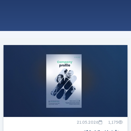
ما الذي يميزنا؟
نطاق عمل شامل:
تغطية كاملة للقطاع العقاري، من
المشاريع التجارية والسكنية المرموقة إلى فرص إعادة
البيع والأراضي الزراعية والقابلة للإعمار.
خدمات متميزة:
بحث ذكي وشامل:
الوصول السهل والسريع إلى
معلومات دقيقة ومفصلة عن العقارات، بما في ذلك
أرقام التواصل والصور والفيديوهات.
ملف PDF مخصص باسم شركتك:
تعزيز علامتك
التجارية بملفات تعريفية جذابة للعقارات تحمل
شعار شركتك.
تأمين أي طلب عقاري:
نوفر لك العقار أو الأرض
التي تبحث عنها بالمواصفات المطلوبة وبأفضل
الأسعار.
استفد من تجارب الغير:
اتخاذ قرارات مستنيرة بناءً
على تقييمات المستخدمين الآخرين.
21.05.2026
1,175
خيارات حصرية:
الوصول إلى مجموعة واسعة من