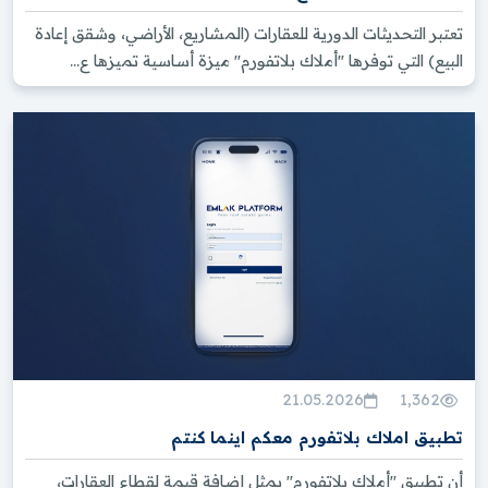
تعتبر التحديثات الدورية للعقارات (المشاريع، الأراضي، وشقق إعادة
هل يمكنني الحصول على رهن عقاري كأجنبي
البيع) التي توفرها "أملاك بلاتفورم" ميزة أساسية تميزها ع...
يشتري عقاراً في تركيا؟ ؟
هل الرقم الضريبي في تركيا مطلوب قبل توقيع عقد
شراء العقار؟ ؟
21.05.2026
1,362
تطبيق املاك بلاتفورم معكم اينما كنتم
أن تطبيق "أملاك بلاتفورم" يمثل إضافة قيمة لقطاع العقارات،