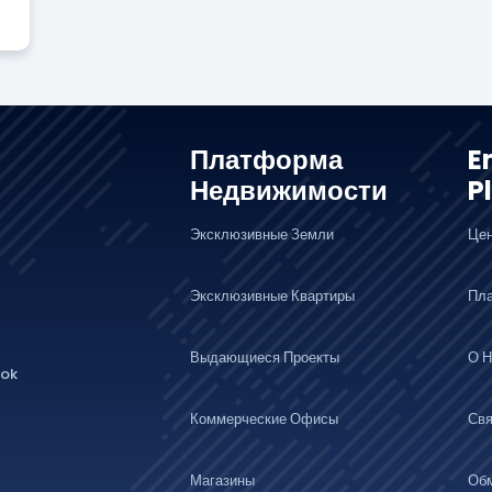
Платформа
E
Недвижимости
P
Эксклюзивные Земли
Це
Эксклюзивные Квартиры
Пл
Выдающиеся Проекты
О Н
lok
Коммерческие Офисы
Свя
Магазины
Об