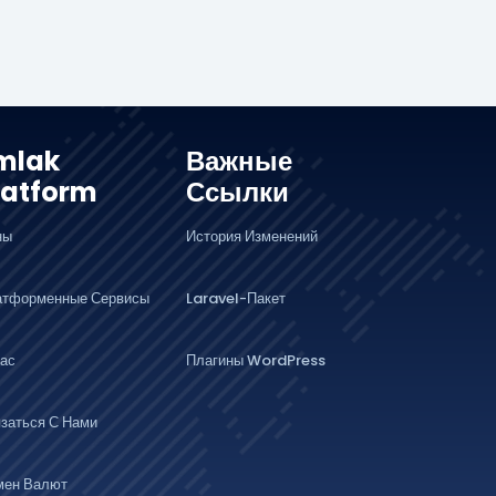
mlak
Важные
latform
Ссылки
ны
История Изменений
атформенные Сервисы
Laravel-Пакет
ас
Плагины WordPress
заться С Нами
мен Валют