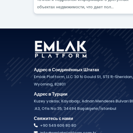
объектах недвижимости, что дает пол...
Адрес в Соединённых Штатах
Emlak Platform, LLC 30 N Gould St, STE R-Sheridan,
Wyoming, 82801
Адрес в Турции
Kuzey yakası, Kayabaşı, Adnan Menderes Bulvari B
:A3, Ofis No:35, 34494 Başakşehir/İstanbul
Свяжитесь с нами
+90 549 606 80 80
info@emlakplatform.com.tr