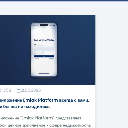
мации о недвижимости, включая контактные
омощью привлекательных презентационных
землю, которую вы ищете, с требуемыми
вателей.
одажи.
вижимости и постоянное их обновление по
1,358
21.05.2026
риложение Emlak Platform всегда с вами,
де бы вы ни находились
ном» Для Компаний По
иложение "Emlak Platform" представляет
бой ценное дополнение к сфере недвижимости,