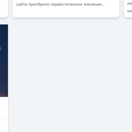
не
сайта приобрело первостепенное значение....
ши
м