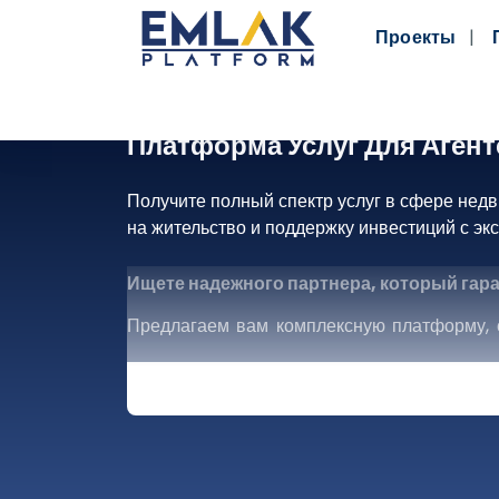
Проекты
Платформа Услуг Для Аген
Получите полный спектр услуг в сфере нед
на жительство и поддержку инвестиций с эк
Ищете надежного партнера, который гар
Предлагаем вам комплексную платформу, с
компаний, занимающихся недвижимостью, т
который вручает вам ключи к успеху на рын
Что нас отличает?
Широкий спектр деятельности:
Полны
перепродажи, сельскохозяйственных зем