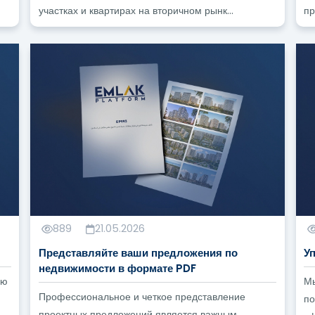
еров
участках и квартирах на вторичном рынк...
пр
 услуги по недвижимости в Турции для иностранных покуп
аявления на турецкое гражданство после покупки недвижимо
нцу, покупающему недвижимость в Турции? ?
 до подписания договора купли-продажи недвижимости? ?
889
21.05.2026
Представляйте ваши предложения по
У
недвижимости в формате PDF
ую
Мы
Профессиональное и четкое представление
по
проектных предложений является важным