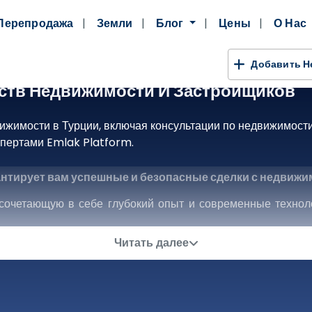
Перепродажа
Земли
Блог
Цены
О Нас
Добавить 
тств Недвижимости И Застройщиков
вижимости в Турции, включая консультации по недвижимос
спертами Emlak Platform.
антирует вам успешные и безопасные сделки с недвиж
очетающую в себе глубокий опыт и современные техноло
ак и инвесторов. Мы больше, чем просто платформа для 
ке недвижимости.
Читать далее
й охват сектора недвижимости, от престижных коммерч
ель и земель под застройку.