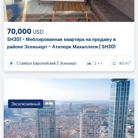
Как изменились цены на квартиры в Стамбуле
за последний год? ?
70,000
USD
Я хочу частный бассейн и вид на море,
SH301 - Меблированная квартира на продажу в
включают ли их люксовые виллы вторичного
рынка в Стамбуле? ?
районе Эсеньюрт - Ататюрк Махаллеси | SH301
2
Стамбул Европейский / Эсеньюрт
2 + 1
80 m
Эксклюзивный