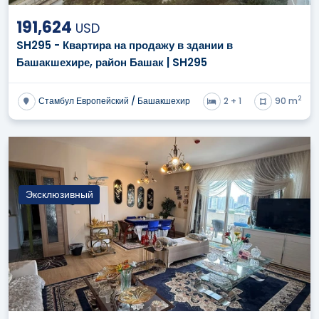
191,624
USD
SH295 - Квартира на продажу в здании в
Башакшехире, район Башак | SH295
2
Стамбул Европейский / Башакшехир
2 + 1
90 m
Эксклюзивный