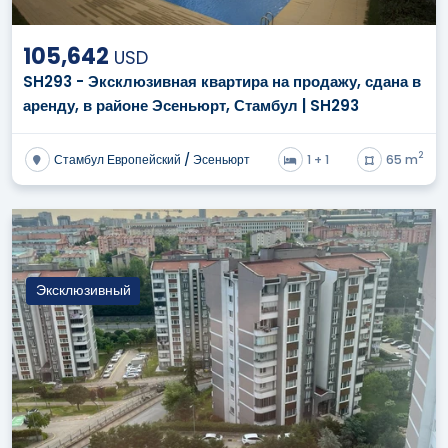
105,642
USD
SH293 - Эксклюзивная квартира на продажу, сдана в
аренду, в районе Эсеньюрт, Стамбул | SH293
2
Стамбул Европейский / Эсеньюрт
1 + 1
65 m
Эксклюзивный