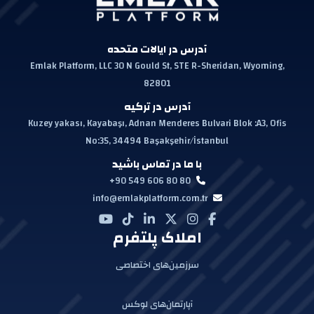
آدرس در ایالات متحده
Emlak Platform, LLC 30 N Gould St, STE R-Sheridan, Wyoming,
82801
آدرس در ترکیه
Kuzey yakası, Kayabaşı, Adnan Menderes Bulvari Blok :A3, Ofis
No:35, 34494 Başakşehir/İstanbul
با ما در تماس باشید
+90 549 606 80 80
info@emlakplatform.com.tr
املاک پلتفرم
سرزمین‌های اختصاصی
آپارتمان‌های لوکس