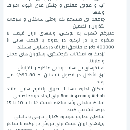
آب و هوای معتدل و جنگل های انبوه اطراف
ویلاها.
جامعه ای منسجم که راحتی ساکنان و سرمایه
گذاران را تضمین
علیرغم شهرت به لوکس، ویلاهای ارزان قیمت با
منظره دریا در ترکیه در بدروم با قیمت هایی از
400000 دلار در مناطق اطراف در دسترس هستند.
نزدیک به امکانات گردشگری، رستوران های مجلل
و مارینا.
استخرهای بی نهایت زیبایی منظره را افزایش
نرخ اشغال در فصول تابستان به 80-90٪ می
رسد.
امکان اجاره آنها از طریق پلتفرم هایی مانند
Airbnb و Booking.com برای ایجاد درآمد اضافی.
املاک ساحلی رشد سالانه قیمت ها را تا 10 تا 15
درصد ثبت می کنند.
تقاضای مداوم سرمایه گذاران خارجی و داخلی.
ویلاهای ارزان قیمت برای فروش در ترکیه با مناظر