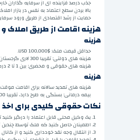
جذب درصد فزاینده ای از سرمایه گذاران خارجی با نرخ 5
بالا بردن سطح اعتماد به نفس در بازار امل
حمایت از رشد اقتصادی از طریق ورود سرمای
هزینه اقامت از طریق املاک 
هزینه
حداقل قیمت ملک: $100,000 USD.
هزینه های دولتی: تقریبا 300 لاری گرجستان (≈100 دلار آمریکا).
هزینه های حقوقی و محضری: بین 1 تا 2 درصد ارزش ملک.
هزینه
هزینه های تمدید سالانه برای اقامت موقت: 150-200 لاری
بیمه درمانی: بستگی به طرح دارد، تقریبا 500-800 لاری در سال برای خانواده.
نکات حقوقی کلیدی برای اخذ 
یک وکیل محلی قابل اعتماد را درگیر کنید
اطمینان حاصل کنید که ملک توسط چندین نه
از انتقال وجه نقد خودداری کنید و از کانا
تمدید اقامت را قبل از انقضای آن پیگیری کنی