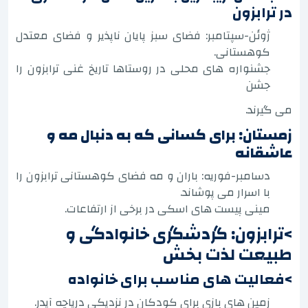
در ترابزون
ژوئن-سپتامبر: فضای سبز پایان ناپذیر و فضای معتدل
کوهستانی.
جشنواره های محلی در روستاها تاریخ غنی ترابزون را
جشن
می گیرند.
زمستان: برای کسانی که به دنبال مه و
عاشقانه
دسامبر-فوریه: باران و مه فضای کوهستانی ترابزون را
با اسرار می پوشاند.
مینی پیست های اسکی در برخی از ارتفاعات.
>ترابزون: گردشگری خانوادگی و
طبیعت لذت بخش
>فعالیت های مناسب برای خانواده
زمین های بازی برای کودکان در نزدیکی دریاچه آیدر.