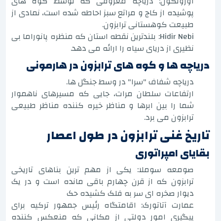
اوزونگول: دریاچه معروفی که توسط کوه های
پوشیده از کاج و مراتع سبز احاطه شده است، نمادی از
طبیعت کوهستانی ترابزون.
Hidir Nebi: بلندترین نقطه استان که منظره پانوراما بی
نظیری از دریای سیاه را ارائه می دهد.
دریاچه ها و کوه های ترابزون در هارمونی
دریاچه شفاف "سرا" در وسط جنگل ها.
ارتفاعات سلطان مرات، جایی که مسیرهای ناهموار
شما را بین ابرها و مناظر خیره کننده مناظر طبیعی
ترابزون می برد.
تاریخ غنی ترابزون در طول اعصار
بقایای امپراتوری
صومعه سوملا: یکی از مهم ترین بناهای تاریخی
ترابزون که از قرن چهارم باقی مانده است و در یک
دیوار صخره ای سر به فلک کشیده حک
عمارت آتاتورک: اقامتگاه رئیس جمهور ترکیه برای
پیگیری امور دولتی از مکانی که منعکس کننده