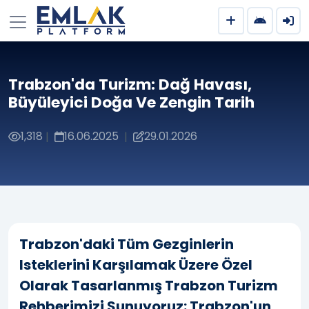
Trabzon'da Turizm: Dağ Havası,
Büyüleyici Doğa Ve Zengin Tarih
1,318
16.06.2025
29.01.2026
|
|
Trabzon'daki Tüm Gezginlerin
Isteklerini Karşılamak Üzere Özel
Olarak Tasarlanmış Trabzon Turizm
Rehberimizi Sunuyoruz: Trabzon'un