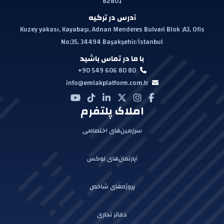
82801
آدرس در ترکیه
Kuzey yakası, Kayabaşı, Adnan Menderes Bulvari Blok :A3, Ofis
No:35, 34494 Başakşehir/İstanbul
با ما در تماس باشید
+90 549 606 80 80
info@emlakplatform.com.tr
املاک پلتفرم
سرزمین‌های اختصاصی
آپارتمان‌های لوکس
پروژه‌های شاخص
دفاتر تجاری