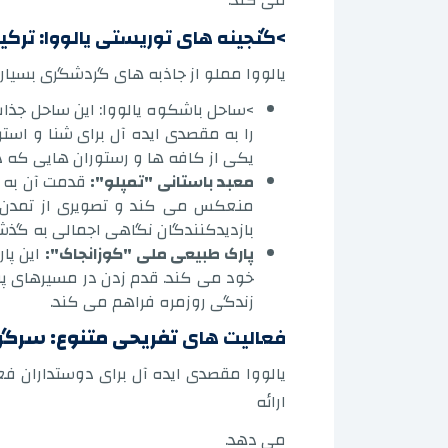
می کند.
>گنجینه های توریستی یالووا: ترکیب
یالووا مملو از جاذبه های گردشگری بسیاری
>ساحل باشکوه یالووا: این ساحل ج
را به مقصدی ایده آل برای شنا و استر
یکی از کافه ها و رستوران هایی که د
معبد باستانی "تمپلو":
قدمت آن به ق
منعکس می کند و تصویری از تمدن ها
بازدیدکنندگان نگاهی اجمالی به گذشت
پارک طبیعی ملی "کوزانجاک":
این پا
خود می کند. قدم زدن در مسیرهای پوش
زندگی روزمره فراهم می کند.
فعالیت های
تفریحی متنوع: سرگرمی
یالووا مقصدی ایده آل برای دوستداران ف
ارائه
می دهد.