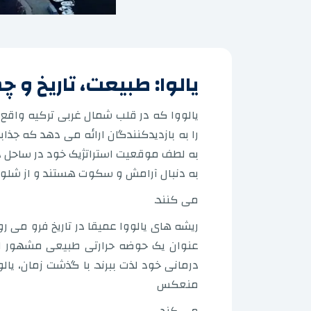
یالوا: طبیعت، تاریخ و 
یالووا که در قلب شمال غربی ترکیه واقع
را به بازدیدکنندگان ارائه می دهد که جذاب
به لطف موقعیت استراتژیک خود در ساحل د
به دنبال آرامش و سکوت هستند و از شلو
می کنند.
ریشه های یالووا عمیقا در تاریخ فرو می 
عنوان یک حوضه حرارتی طبیعی مشهور است
درمانی خود لذت ببرند. با گذشت زمان، یا
منعکس