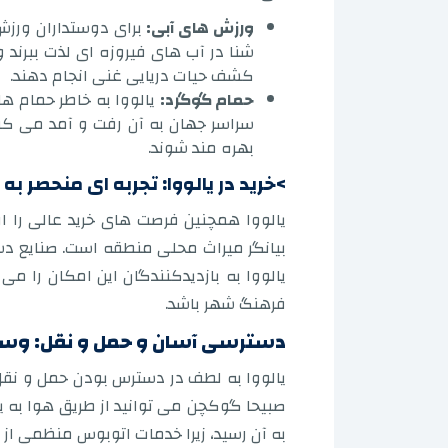
ورزش های آبی:
برای دوستداران ورزش ه
شنا در آب های فیروزه ای لذت ببرند 
کشف حیات دریایی غنی انجام دهند.
حمام گوگرد:
یالووا به خاطر حمام 
سراسر جهان به آن رفت و آمد می کنن
بهره مند شوند.
>خرید در یالووا: تجربه ای منحصر به ف
یالووا همچنین فرصت های خرید عالی را ا
بیانگر میراث محلی منطقه است. صنایع دست
یالووا به بازدیدکنندگان این امکان را 
فرهنگ شهر باشد.
دسترسی آسان و حمل و نقل: وسایل
یالووا به لطف در دسترس بودن حمل و ن
صبیحا گوکچن می توانید از طریق هوا به ی
به آن رسید، زیرا خدمات اتوبوس منظمی از بس