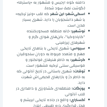
دامنه کوه ارجیس و مشهور به «پاسترما»
(گوشت نمک سود شده).
اسکی‌شهر: این شهر
که لقب «ونیز ترکیه»
یا شهر دانشجویان را دارد، شهری بسیار
مدرن است.
نوشهیر:
خانه منطقه مسحورکننده
"کاپادوکیا"، بالن‌های هوای گرم و
شهرهای زیرزمینی.
سیواس:
شهری تاریخی با بناهای تاریخی
مهم و متعدد مربوط به دوران سلجوقیان.
کرشهیر:
به خاطر هنرهای فولکلور و
موسیقی سنتی ترکیه مشهور است.
توقات:
شهری باستانی در تاریخ آناتولی که
به خاطر دژ و بازارهای قدیمی‌اش شهرت
دارد.
یوزگات:
منطقه‌ای کشاورزی و دامداری در
قلب آناتولی.
آکسارای:
واقع در جاده تاریخی ابریشم و
محل قرارگیری دره طبیعی ایلارا.