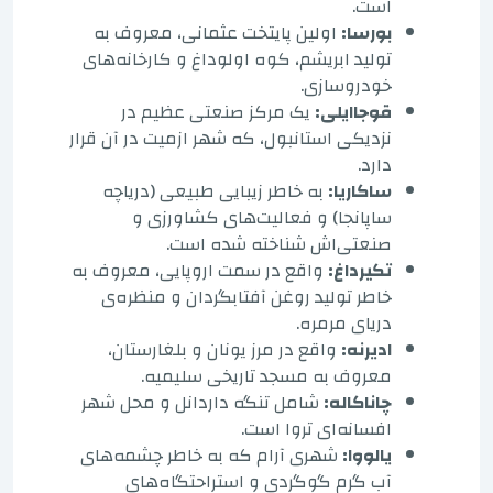
است.
بورسا:
اولین پایتخت عثمانی، معروف به
تولید ابریشم، کوه اولوداغ و کارخانه‌های
خودروسازی.
قوجاایلی:
یک مرکز صنعتی عظیم در
نزدیکی استانبول، که شهر ازمیت در آن قرار
دارد.
ساکاریا:
به خاطر زیبایی طبیعی (دریاچه
ساپانجا) و فعالیت‌های کشاورزی و
صنعتی‌اش شناخته شده است.
تکیرداغ:
واقع در سمت اروپایی، معروف به
خاطر تولید روغن آفتابگردان و منظره‌ی
دریای مرمره.
ادیرنه:
واقع در مرز یونان و بلغارستان،
معروف به مسجد تاریخی سلیمیه.
چاناکاله:
شامل تنگه داردانل و محل شهر
افسانه‌ای تروا است.
یالووا:
شهری آرام که به خاطر چشمه‌های
آب گرم گوگردی و استراحتگاه‌های