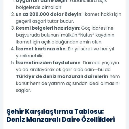
Uygun bir daire seçin
: Yabancılara açık
bölgelerde olmalıdır.
En az 200.000 dolar ödeyin
: İkamet hakkı için
geçerli asgari tutar budur.
Resmi belgeleri hazırlayın
: Göç İdaresi’ne
başvuruda bulunun; mülkün “Nüfus” kaydının
ikamet için açık olduğundan emin olun.
İkamet kartınızı alın
: Bir yıl süreli ve her yıl
yenilenebilir.
İkametinizden faydalanın
: Dairede yaşayın
ya da kiralayarak ek gelir elde edin—bu da
Türkiye’de deniz manzaralı dairelerin
hem
konut hem de yatırım açısından ideal olmasını
sağlar.
Şehir Karşılaştırma Tablosu:
Deniz Manzaralı Daire Özellikleri