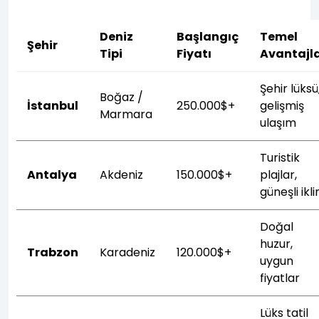
Deniz
Başlangıç
Temel
Şehir
Tipi
Fiyatı
Avantajl
Şehir lüksü
Boğaz /
İstanbul
250.000$+
gelişmiş
Marmara
ulaşım
Turistik
Antalya
Akdeniz
150.000$+
plajlar,
güneşli ikl
Doğal
huzur,
Trabzon
Karadeniz
120.000$+
uygun
fiyatlar
Lüks tatil