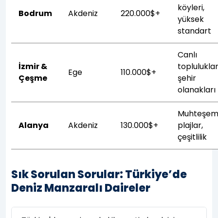
köyleri,
Bodrum
Akdeniz
220.000$+
yüksek
standart
Canlı
İzmir &
topluluklar
Ege
110.000$+
Çeşme
şehir
olanakları
Muhteşe
Alanya
Akdeniz
130.000$+
plajlar,
çeşitlilik
Sık Sorulan Sorular: Türkiye’de
Deniz Manzaralı Daireler