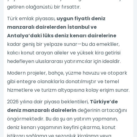
getiren olağanüstü bir fırsattır.
Türk emlak piyasası,
uygun fiyatlı deniz
manzaralı dairelerden
İstanbul ve
Antalya’daki lüks deniz kenarı dairelerine
kadar geniş bir yelpaze sunar—bu da emekliler,
kalıcı konut arayan aileler ve yüksek kira getirisi
hedefleyen uluslararası yatırımcılar için idealdir.
Modern projeler, bahçe, yüzme havuzu ve otopark
gibi entegre olanaklarla donatılmıştır ve temel
hizmetlere ve turizm altyapısına kolay erişim sunar.
2026 yılına dair piyasa beklentileri,
Türkiye’de
deniz manzaralı dairelerin
değerinin artacağını
öngörmektedir. Bu da şu an yatırım yapmanın,
deniz kenarı yaşamının keyfini çıkarma, konut
istikrarı sağlama ve sezonluk kiralama veya