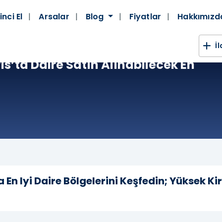
inci El
Arsalar
Blog
Fiyatlar
Hakkımız
İ
ıs’ta Daire Satın Alınabilecek En
a En Iyi Daire Bölgelerini Keşfedin; Yüksek Ki