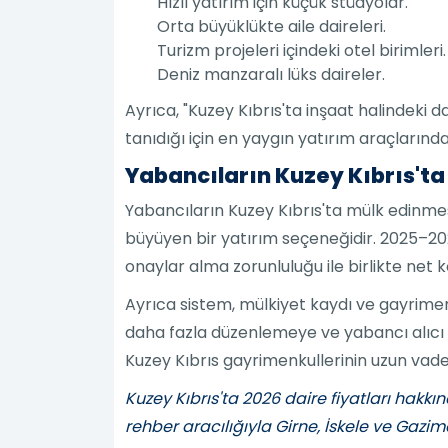
Hızlı yatırım için küçük stüdyolar.
Orta büyüklükte aile daireleri.
Turizm projeleri içindeki otel birimleri.
Deniz manzaralı lüks daireler.
Ayrıca, "Kuzey Kıbrıs'ta inşaat halindeki d
tanıdığı için en yaygın yatırım araçlarından
Yabancıların Kuzey Kıbrıs'ta
Yabancıların Kuzey Kıbrıs'ta mülk edinmes
büyüyen bir yatırım seçeneğidir. 2025–202
onaylar alma zorunluluğu ile birlikte net k
Ayrıca sistem, mülkiyet kaydı ve gayrimen
daha fazla düzenlemeye ve yabancı alıcı i
Kuzey Kıbrıs gayrimenkullerinin uzun vadeli y
Kuzey Kıbrıs'ta 2026 daire fiyatları hakkı
rehber aracılığıyla Girne, İskele ve Gazi