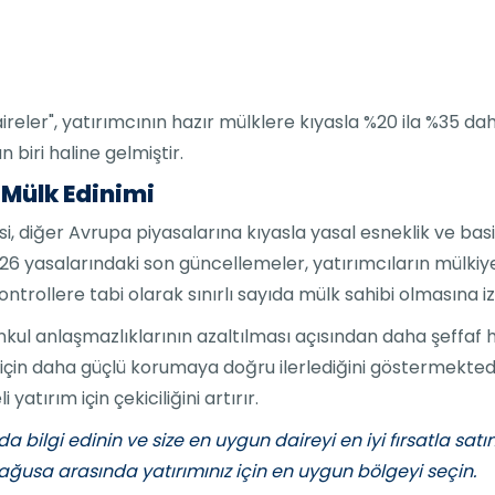
aireler", yatırımcının hazır mülklere kıyasla %20 ila %35 d
 biri haline gelmiştir.
 Mülk Edinimi
i, diğer Avrupa piyasalarına kıyasla yasal esneklik ve basi
6 yasalarındaki son güncellemeler, yatırımcıların mülkiyet
ontrollere tabi olarak sınırlı sayıda mülk sahibi olmasına iz
kul anlaşmazlıklarının azaltılması açısından daha şeffaf h
çin daha güçlü korumaya doğru ilerlediğini göstermektedir;
atırım için çekiciliğini artırır.
nda bilgi edinin ve size en uygun daireyi en iyi fırsatla sa
mağusa arasında yatırımınız için en uygun bölgeyi seçin.