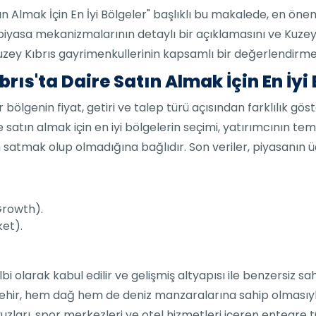
ın Almak İçin En İyi Bölgeler" başlıklı bu makalede, en öneml
ı, piyasa mekanizmalarının detaylı bir açıklamasını ve Kuzey
 Kuzey Kıbrıs gayrimenkullerinin kapsamlı bir değerlendirme
brıs'ta Daire Satın Almak İçin En İyi
bölgenin fiyat, getiri ve talep türü açısından farklılık göst
ire satın almak için en iyi bölgelerin seçimi, yatırımcının te
atmak olup olmadığına bağlıdır. Son veriler, piyasanın üç
Growth).
ket).
lbi olarak kabul edilir ve gelişmiş altyapısı ile benzersiz 
. Şehir, hem dağ hem de deniz manzaralarına sahip olmasıyla 
vuzları, spor merkezleri ve otel hizmetleri içeren entegre t