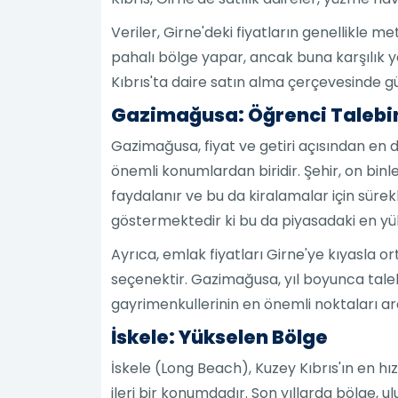
Veriler, Girne'deki fiyatların genellikle 
pahalı bölge yapar, ancak buna karşılık yen
Kıbrıs'ta daire satın alma çerçevesinde güç
Gazimağusa: Öğrenci Talebi
Gazimağusa, fiyat ve getiri açısından en d
önemli konumlardan biridir. Şehir, on bin
faydalanır ve bu da kiralamalar için sürekli
göstermektedir ki bu da piyasadaki en yüks
Ayrıca, emlak fiyatları Girne'ye kıyasla or
seçenektir. Gazimağusa, yıl boyunca tale
gayrimenkullerinin en önemli noktaları ara
İskele: Yükselen Bölge
İskele (Long Beach), Kuzey Kıbrıs'ın en hı
ileri bir konumdadır. Son yıllarda bölge, u