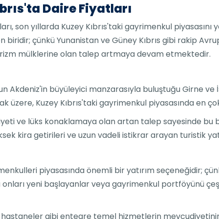
brıs'ta Daire Fiyatları
tları, son yıllarda Kuzey Kıbrıs'taki gayrimenkul piyasasını y
biridir; çünkü Yunanistan ve Güney Kıbrıs gibi rakip Avru
urizm mülklerine olan talep artmaya devam etmektedir.
un Akdeniz'in büyüleyici manzarasıyla buluştuğu Girne ve İ
mak üzere, Kuzey Kıbrıs'taki gayrimenkul piyasasında en çok
liyeti ve lüks konaklamaya olan artan talep sayesinde bu b
ek kira getirileri ve uzun vadeli istikrar arayan turistik 
rimenkulleri piyasasında önemli bir yatırım seçeneğidir; çün
u da onları yeni başlayanlar veya gayrimenkul portföyünü çe
e hastaneler gibi entegre temel hizmetlerin mevcudiyetinin y