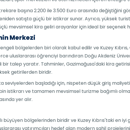
metrekare başına 2.200 ile 3.500 Euro arasında değiştiğini 
iden satışta güçlü bir istikrar sunar. Ayrıca, yüksek turist
lü mevsimsel kira geliri arayanlar için ideal bir seçenek ha
nin Merkezi
engeli bölgelerden biri olarak kabul edilir ve Kuzey Kıbrıs
lerce uluslararası öğrenciyi barındıran Doğu Akdeniz Ünive
 bir talep yaratır. Tahminler, Gazimağusa'daki kira getirisin
ek getirilerden biridir.
ta seviyelerden başladığı için, nispeten düşük giriş maliyeti
bin istikrarı ve tamamen mevsimsel turizme bağımlı olmam
sında yer alır.
zlı büyüyen bölgelerinden biridir ve Kuzey Kıbrıs'taki en iy
luslararası yatırımcıları hedef alan modern sahil projelerini