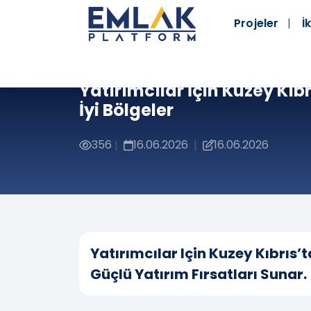
Projeler
İk
Yatırımcılar İçin Kuzey Kıbr
İyi Bölgeler
356
16.06.2026
16.06.2026
|
|
Yatırımcılar Için Kuzey Kıbrıs’t
Güçlü Yatırım Fırsatları Sunar.