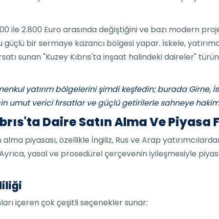
.500 ile 2.800 Euro arasında değiştiğini ve bazı modern pro
u güçlü bir sermaye kazancı bölgesi yapar. İskele, yatırı
ırsatı sunan "Kuzey Kıbrıs'ta inşaat halindeki daireler" türü
rimenkul yatırım bölgelerini şimdi keşfedin; burada Girne, İs
n umut verici fırsatlar ve güçlü getirilerle sahneye hakim
brıs'ta Daire Satın Alma Ve Piyasa F
ın alma piyasası, özellikle İngiliz, Rus ve Arap yatırımcıl
yrıca, yasal ve prosedürel çerçevenin iyileşmesiyle piyas
iliği
ları içeren çok çeşitli seçenekler sunar: