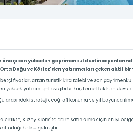
 en öne çıkan yükselen gayrimenkul destinasyonlarınd
rta Doğu ve Körfez'den yatırımcıları çeken aktif bi
tçi fiyatlar, artan turistik kira talebi ve son gayrimenkul
şen yüksek yatırım getirisi gibi birkaç temel faktöre daya
oğu arasındaki stratejik coğrafi konumu ve yıl boyunca ılı
 birlikte, Kuzey Kıbrıs'ta daire satın almak için en iyi böl
kkat odağı haline gelmiştir.