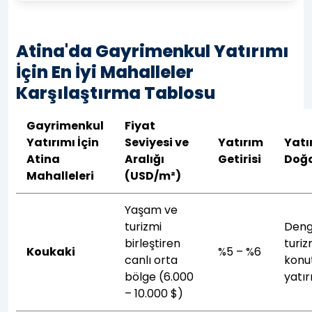
Atina'da Gayrimenkul Yatırımı
İçin En İyi Mahalleler
Karşılaştırma Tablosu
Gayrimenkul
Fiyat
Yatırımı İçin
Seviyesi ve
Yatırım
Yatı
Atina
Aralığı
Getirisi
Doğ
Mahalleleri
(USD/m²)
Yaşam ve
turizmi
Deng
birleştiren
turi
Koukaki
%5 – %6
canlı orta
konu
bölge (6.000
yatır
– 10.000 $)