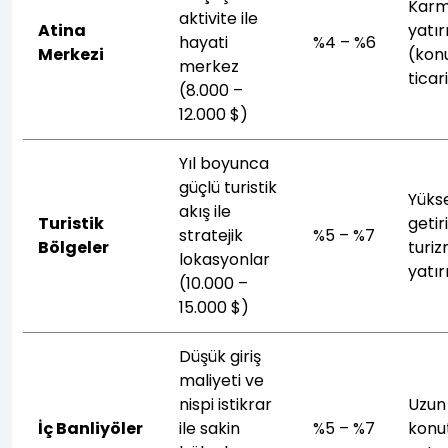
Kar
aktivite ile
Atina
yatı
hayati
%4 – %6
Merkezi
(kon
merkez
ticar
(8.000 –
12.000 $)
Yıl boyunca
güçlü turistik
Yüks
akış ile
Turistik
getiri
stratejik
%5 – %7
Bölgeler
turi
lokasyonlar
yatır
(10.000 –
15.000 $)
Düşük giriş
maliyeti ve
nispi istikrar
Uzun
İç Banliyöler
ile sakin
%5 – %7
konu