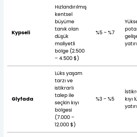
Hızlandırılmış
kentsel
büyüme
Yüks
tanık olan
potan
Kypseli
%5 – %7
düşük
geliş
maliyetli
yatı
bölge (2.500
– 4.500 $)
Lüks yaşam
tarzı ve
istikrarlı
İstikr
talep ile
Glyfada
%3 – %5
kıyı 
seçkin kıyı
yatır
bölgesi
(7.000 –
12.000 $)