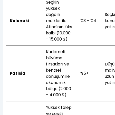
Seçkin
yüksek
değerli
Seçk
Kolonaki
mülkler ile
%3 – %4
konut
Atina'nın lüks
yatır
kalbi (10.000
– 15.000 $)
Kademeli
büyüme
fırsatları ve
Düşü
kentsel
maliy
Patisia
%5+
dönüşüm ile
uzun 
ekonomik
yatı
bölge (2.000
– 4.000 $)
Yüksek talep
ve çeşitli