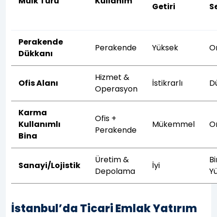
Mülk Türü
Kullanım
Getiri
S
Perakende
Perakende
Yüksek
O
Dükkanı
Hizmet &
Ofis Alanı
İstikrarlı
D
Operasyon
Karma
Ofis +
Kullanımlı
Mükemmel
O
Perakende
Bina
Üretim &
Bi
Sanayi/Lojistik
İyi
Depolama
Y
İstanbul’da Ticari Emlak Yatırım