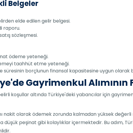
li Belgeler
elirden elde edilen gelir belgesi.
i raporu.
atış sözleşmesi.
şinat ödeme yeteneği.
ödemeyi taahhüt etme yeteneği.
e süresinin borçlunun finansal kapasitesine uygun olarak b
kiye'de Gayrimenkul Alımının
belirli koşullar altında Türkiye'deki yabancılar için gayrim
ını nakit olarak ödemek zorunda kalmadan yüksek değerli 
 düşük peşinat gibi kolaylıklar içermektedir. Bu adım, Tü
idir.