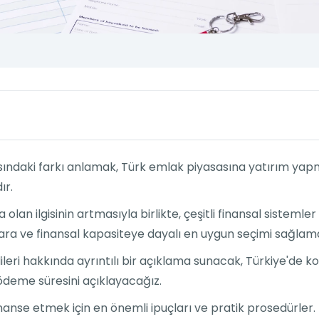
asındaki farkı anlamak, Türk emlak piyasasına yatırım yap
ır.
olan ilgisinin artmasıyla birlikte, çeşitli finansal sistem
açlara ve finansal kapasiteye dayalı en uygun seçimi sağlama
eri hakkında ayrıntılı bir açıklama sunacak, Türkiye'de ko
i ödeme süresini açıklayacağız.
finanse etmek için en önemli ipuçları ve pratik prosedürler