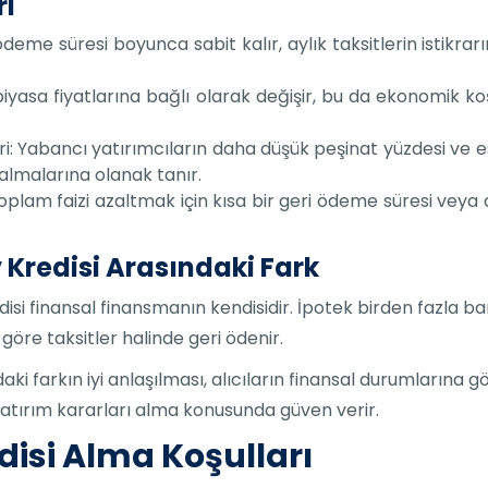
ri
i ödeme süresi boyunca sabit kalır, aylık taksitlerin istikra
 piyasa fiyatlarına bağlı olarak değişir, bu da ekonomik koş
i: Yabancı yatırımcıların daha düşük peşinat yüzdesi ve es
almalarına olanak tanır.
oplam faizi azaltmak için kısa bir geri ödeme süresi veya a
 Kredisi Arasındaki Fark
si finansal finansmanın kendisidir. İpotek birden fazla ba
na göre taksitler halinde geri ödenir.
ki farkın iyi anlaşılması, alıcıların finansal durumlarına 
yatırım kararları alma konusunda güven verir.
disi Alma Koşulları