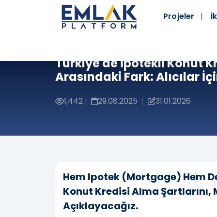
Projeler
İk
Türkiye'de İpotekli Konut Kr
Arasındaki Fark: Alıcılar İç
1,442
29.08.2025
31.01.2026
|
|
Hem Ipotek (mortgage) Hem De 
Konut Kredisi Alma Şartlarını, 
Açıklayacağız.