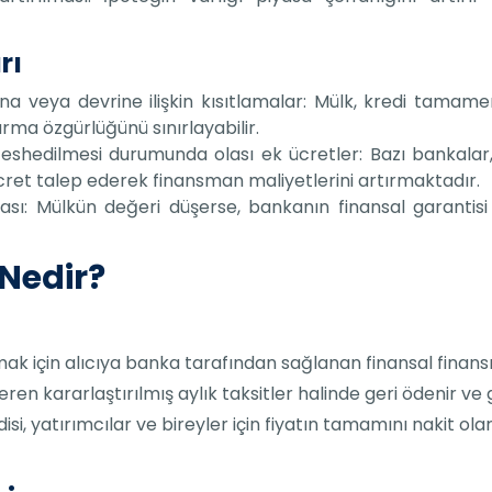
rı
ına veya devrine ilişkin kısıtlamalar: Mülk, kredi tam
rma özgürlüğünü sınırlayabilir.
shedilmesi durumunda olası ek ücretler: Bazı bankalar,
ret talep ederek finansman maliyetlerini artırmaktadır.
sı: Mülkün değeri düşerse, bankanın finansal garantisi 
 Nedir?
lmak için alıcıya banka tarafından sağlanan finansal finan
eren kararlaştırılmış aylık taksitler halinde geri ödenir v
edisi, yatırımcılar ve bireyler için fiyatın tamamını naki