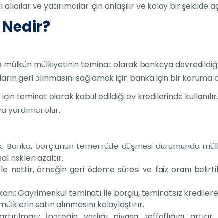
 alıcılar ve yatırımcılar için anlaşılır ve kolay bir şekild
 Nedir?
nda mülkün mülkiyetinin teminat olarak bankaya devredildiğ
 geri alınmasını sağlamak için banka için bir koruma ara
çin teminat olarak kabul edildiği ev kredilerinde kullanılır
a yardımcı olur.
lik: Banka, borçlunun temerrüde düşmesi durumunda mülk 
 riskleri azaltır.
kle nettir, örneğin geri ödeme süresi ve faiz oranı belirti
nı: Gayrimenkul teminatı ile borçlu, teminatsız krediler
ülklerin satın alınmasını kolaylaştırır.
tırılması: İpoteğin varlığı piyasa şeffaflığını artırı