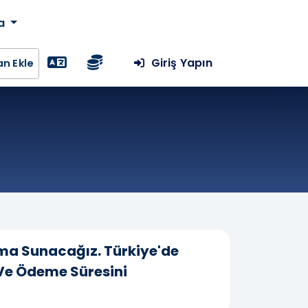
da
Giriş Yapın
lan Ekle
ama Sunacağız. Türkiye'de
ı Ve Ödeme Süresini