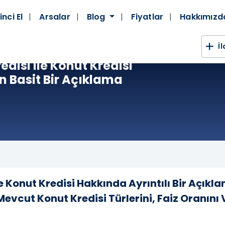
inci El
Arsalar
Blog
Fiyatlar
Hakkımız
İ
edisi Ile Konut Kredisi
in Basit Bir Açıklama
Konut Kredisi Hakkında Ayrıntılı Bir Açıkl
Mevcut Konut Kredisi Türlerini, Faiz Oranın