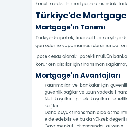
konut kredisi ile mortgage arasındaki farkı
Türkiye'de Mortgage
Mortgage'ın Tanımı
Türkiye'de ipotek, finansal fon karşılığı
geri ödeme yapamaması durumunda fonların
İpotek esas olarak, ipotekli mülkün banka i
korurken alıcılar için finansman sağlamay
Mortgage'ın Avantajları
Yatırımcılar ve bankalar için güven
güvenlik sağlar ve uzun vadede finansal
Net koşullar: İpotek koşulları genelli
sağlar.
Daha büyük finansman elde etme imka
elde edebilir ve bu da yüksek değerli m
Gayrimenkul piyasasında güvenin ar