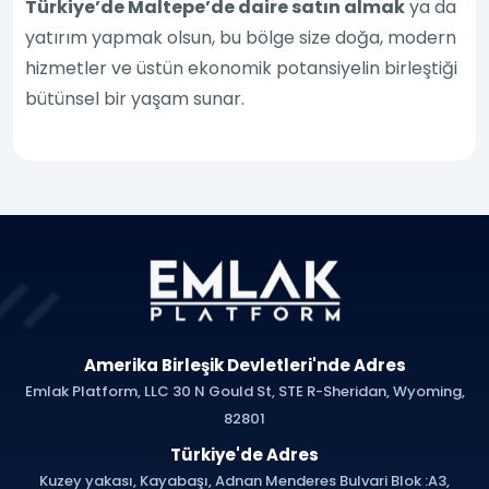
Türkiye’de Maltepe’de daire satın almak
ya da
yatırım yapmak olsun, bu bölge size doğa, modern
hizmetler ve üstün ekonomik potansiyelin birleştiği
bütünsel bir yaşam sunar.
Amerika Birleşik Devletleri'nde Adres
Emlak Platform, LLC 30 N Gould St, STE R-Sheridan, Wyoming,
82801
Türkiye'de Adres
Kuzey yakası, Kayabaşı, Adnan Menderes Bulvari Blok :A3,