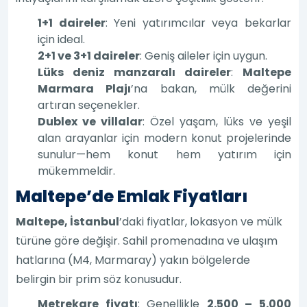
1+1 daireler
: Yeni yatırımcılar veya bekarlar
için ideal.
2+1 ve 3+1 daireler
: Geniş aileler için uygun.
Lüks deniz manzaralı daireler
:
Maltepe
Marmara Plajı
’na bakan, mülk değerini
artıran seçenekler.
Dublex ve villalar
: Özel yaşam, lüks ve yeşil
alan arayanlar için modern konut projelerinde
sunulur—hem konut hem yatırım için
mükemmeldir.
Maltepe’de Emlak Fiyatları
Maltepe, İstanbul
’daki fiyatlar, lokasyon ve mülk
türüne göre değişir. Sahil promenadına ve ulaşım
hatlarına (M4, Marmaray) yakın bölgelerde
belirgin bir prim söz konusudur.
Metrekare fiyatı
: Genellikle
2.500 – 5.000