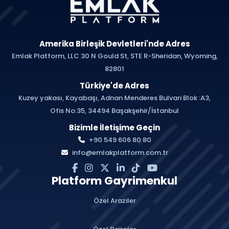
Amerika Birleşik Devletleri'nde Adres
Emlak Platform, LLC 30 N Gould St, STE R-Sheridan, Wyoming,
82801
Türkiye'de Adres
Kuzey yakası, Kayabaşı, Adnan Menderes Bulvari Blok :A3,
Ofis No:35, 34494 Başakşehir/İstanbul
Bizimle İletişime Geçin
+90 549 606 80 80
info@emlakplatform.com.tr
Platform Gayrimenkul
Özel Araziler