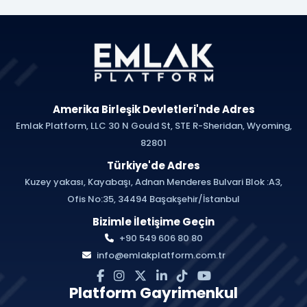
Amerika Birleşik Devletleri'nde Adres
Emlak Platform, LLC 30 N Gould St, STE R-Sheridan, Wyoming,
82801
Türkiye'de Adres
Kuzey yakası, Kayabaşı, Adnan Menderes Bulvari Blok :A3,
Ofis No:35, 34494 Başakşehir/İstanbul
Bizimle İletişime Geçin
+90 549 606 80 80
info@emlakplatform.com.tr
Platform Gayrimenkul