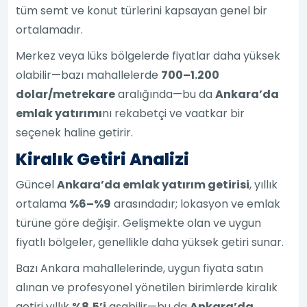
tüm semt ve konut türlerini kapsayan genel bir
ortalamadır.
Merkez veya lüks bölgelerde fiyatlar daha yüksek
olabilir—bazı mahallelerde
700–1.200
dolar/metrekare
aralığında—bu da
Ankara’da
emlak yatırımı
nı rekabetçi ve vaatkar bir
seçenek haline getirir.
Kiralık Getiri Analizi
Güncel
Ankara’da emlak yatırım getirisi
, yıllık
ortalama
%6–%9
arasındadır; lokasyon ve emlak
türüne göre değişir. Gelişmekte olan ve uygun
fiyatlı bölgeler, genellikle daha yüksek getiri sunar.
Bazı Ankara mahallelerinde, uygun fiyata satın
alınan ve profesyonel yönetilen birimlerde kiralık
getiri yıllık
%8,5’i
aşabilir—bu da
Ankara’da