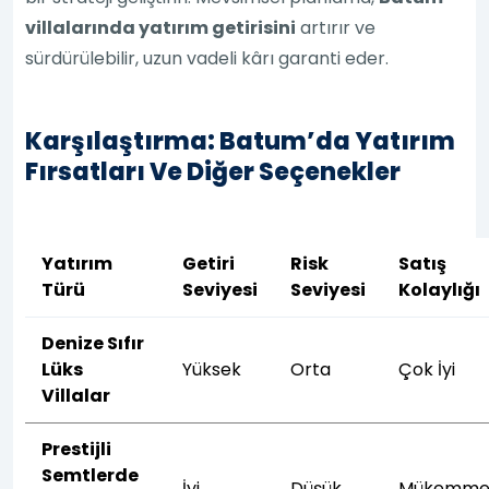
villalarında yatırım getirisini
artırır ve
sürdürülebilir, uzun vadeli kârı garanti eder.
Karşılaştırma: Batum’da Yatırım
Fırsatları Ve Diğer Seçenekler
Yatırım
Getiri
Risk
Satış
Türü
Seviyesi
Seviyesi
Kolaylığı
Denize Sıfır
Lüks
Yüksek
Orta
Çok İyi
Villalar
Prestijli
Semtlerde
İyi
Düşük
Mükemme