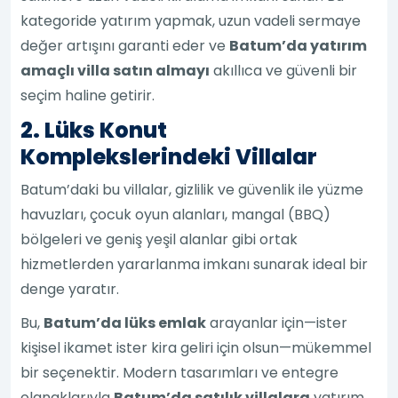
kategoride yatırım yapmak, uzun vadeli sermaye
değer artışını garanti eder ve
Batum’da yatırım
amaçlı villa satın almayı
akıllıca ve güvenli bir
seçim haline getirir.
2. Lüks Konut
Komplekslerindeki Villalar
Batum’daki bu villalar, gizlilik ve güvenlik ile yüzme
havuzları, çocuk oyun alanları, mangal (BBQ)
bölgeleri ve geniş yeşil alanlar gibi ortak
hizmetlerden yararlanma imkanı sunarak ideal bir
denge yaratır.
Bu,
Batum’da lüks emlak
arayanlar için—ister
kişisel ikamet ister kira geliri için olsun—mükemmel
bir seçenektir. Modern tasarımları ve entegre
olanaklarıyla
Batum’da satılık villalara
yatırım