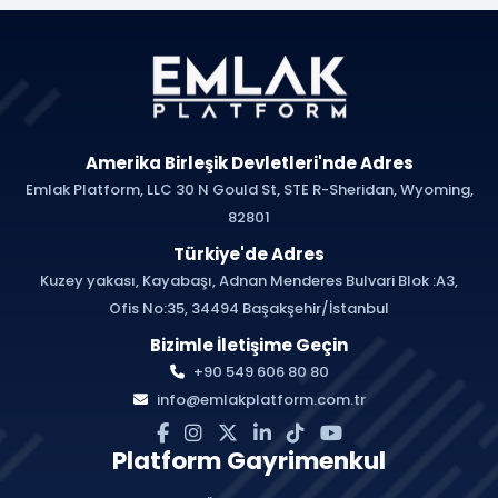
Amerika Birleşik Devletleri'nde Adres
Emlak Platform, LLC 30 N Gould St, STE R-Sheridan, Wyoming,
82801
Türkiye'de Adres
Kuzey yakası, Kayabaşı, Adnan Menderes Bulvari Blok :A3,
Ofis No:35, 34494 Başakşehir/İstanbul
Bizimle İletişime Geçin
+90 549 606 80 80
info@emlakplatform.com.tr
Platform Gayrimenkul