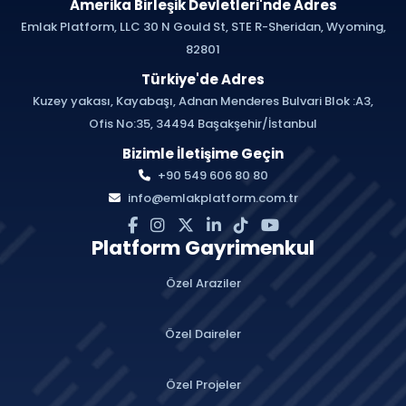
Amerika Birleşik Devletleri'nde Adres
Emlak Platform, LLC 30 N Gould St, STE R-Sheridan, Wyoming,
82801
Türkiye'de Adres
Kuzey yakası, Kayabaşı, Adnan Menderes Bulvari Blok :A3,
Ofis No:35, 34494 Başakşehir/İstanbul
Bizimle İletişime Geçin
+90 549 606 80 80
info@emlakplatform.com.tr
Platform Gayrimenkul
Özel Araziler
Özel Daireler
Özel Projeler