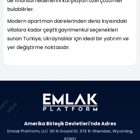
de finansal hedeflerini karşılayan özel çözümler
bulabilirler.
Modern apartman dairelerinden deniz kıyısındaki
villalara kadar çeşitli gayrimenkul seçenekleri
sunan Türkiye, Ukraynalılar için ideal bir yatırım ve
yer değiştirme noktasıdır.
Amerika Birleşik Devletleri'nde Adres
Emlak Platform, LLC 30 N Gould St, STE R-Sheridan, Wyoming,
82801