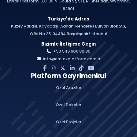
Emlak Platform, LLC 30 N Gould St, STE R-Sheridan, Wyoming,
82801
Türkiye'de Adres
Kuzey yakası, Kayabaşı, Adnan Menderes Bulvari Blok :A3,
Ofis No:35, 34494 Başakşehir/İstanbul
Bizimle İletişime Geçin
+90 549 606 80 80
info@emlakplatform.com.tr
Platform Gayrimenkul
Özel Araziler
Özel Daireler
Özel Projeler