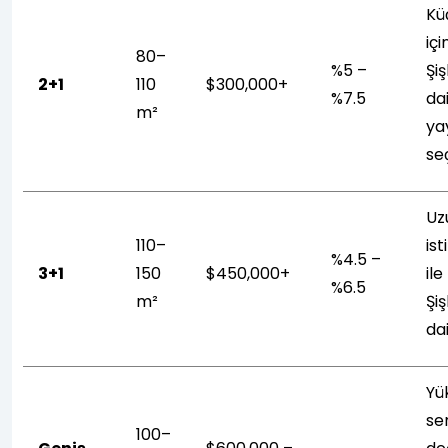
Kü
içi
80–
%5 –
Şiş
2+1
110
$300,000+
%7.5
da
m²
ya
se
Uz
110–
ist
%4.5 –
3+1
150
$450,000+
ile
%6.5
m²
Şiş
da
Yü
se
100–