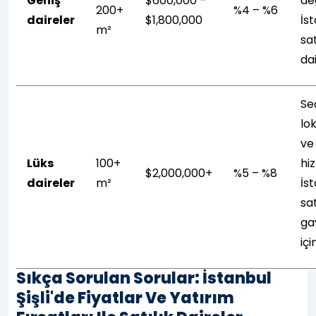
Geniş
$600,000 –
değ
200+
%4 – %6
daireler
$1,800,000
İst
m²
sat
da
Se
lo
ve
Lüks
100+
hi
$2,000,000+
%5 – %8
daireler
m²
İst
sat
ga
iç
Sıkça Sorulan Sorular: İstanbul
Şişli'de Fiyatlar Ve Yatırım