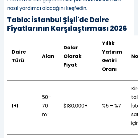
nasıl yardımcı olacağını keşfedin.
Tablo: İstanbul Şişli'de Daire
Fiyatlarının Karşılaştırması 2026
Yıllık
Dolar
Daire
Yatırım
Alan
Olarak
No
Türü
Getiri
Fiyat
Oranı
Ki
50–
tal
1+1
70
$180,000+
%5 – %7
İst
m²
sat
iç