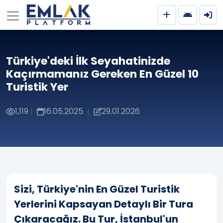
Türkiye'deki İlk Seyahatinizde
Kaçırmamanız Gereken En Güzel 10
Turistik Yer
1,119
16.05.2025
29.01.2026
|
|
Sizi, Türkiye'nin En Güzel Turistik
Yerlerini Kapsayan Detaylı Bir Tura
Çıkaracağız. Bu Tur, İstanbul'un