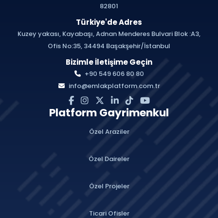
82801
Türkiye'de Adres
Kuzey yakası, Kayabaşı, Adnan Menderes Bulvari Blok :A3,
Ofis No:35, 34494 Başakşehir/İstanbul
Bizimle İletişime Geçin
+90 549 606 80 80
info@emlakplatform.com.tr
Platform Gayrimenkul
Özel Araziler
Özel Daireler
Özel Projeler
Ticari Ofisler