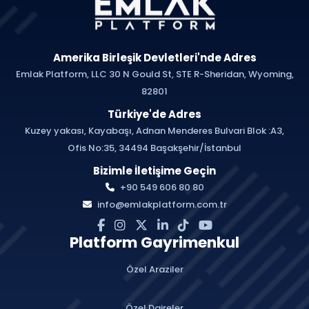
Amerika Birleşik Devletleri'nde Adres
Emlak Platform, LLC 30 N Gould St, STE R-Sheridan, Wyoming,
82801
Türkiye'de Adres
Kuzey yakası, Kayabaşı, Adnan Menderes Bulvari Blok :A3,
Ofis No:35, 34494 Başakşehir/İstanbul
Bizimle İletişime Geçin
+90 549 606 80 80
info@emlakplatform.com.tr
Platform Gayrimenkul
Özel Araziler
Özel Daireler