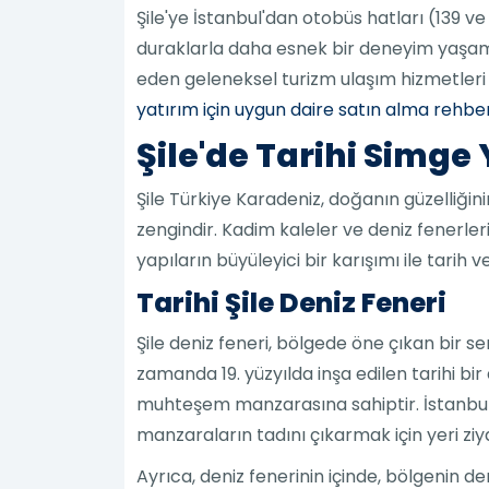
Şile'ye İstanbul'dan otobüs hatları (139 v
duraklarla daha esnek bir deneyim yaşama
eden geleneksel turizm ulaşım hizmetleri
yatırım için uygun daire satın alma rehber
Şile'de Tarihi Simge
Şile Türkiye Karadeniz, doğanın güzelliğin
zengindir. Kadim kaleler ve deniz fenerler
yapıların büyüleyici bir karışımı ile tarih 
Tarihi Şile Deniz Feneri
Şile deniz feneri, bölgede öne çıkan bir s
zamanda 19. yüzyılda inşa edilen tarihi bir
muhteşem manzarasına sahiptir. İstanbul
manzaraların tadını çıkarmak için yeri ziya
Ayrıca, deniz fenerinin içinde, bölgenin de