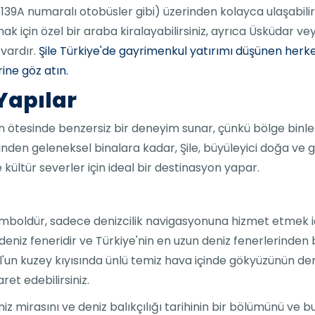
e 139A numaralı otobüsler gibi) üzerinden kolayca ulaşabil
k için özel bir araba kiralayabilirsiniz, ayrıca Üsküdar 
 vardır.
Şile Türkiye'de gayrimenkul yatırımı düşünen herkes
ine göz atın.
 Yapılar
in ötesinde benzersiz bir deneyim sunar, çünkü bölge binle
inden geleneksel binalara kadar, Şile, büyüleyici doğa ve g
ve kültür severler için ideal bir destinasyon yapar.
emboldür, sadece denizcilik navigasyonuna hizmet etmek için
 deniz feneridir ve Türkiye'nin en uzun deniz fenerlerinden b
'un kuzey kıyısında ünlü temiz hava içinde gökyüzünün 
ret edebilirsiniz.
niz mirasını ve deniz balıkçılığı tarihinin bir bölümünü ve b