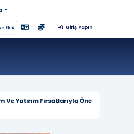
da
Giriş Yapın
lan Ekle
zm Ve Yatırım Fırsatlarıyla Öne