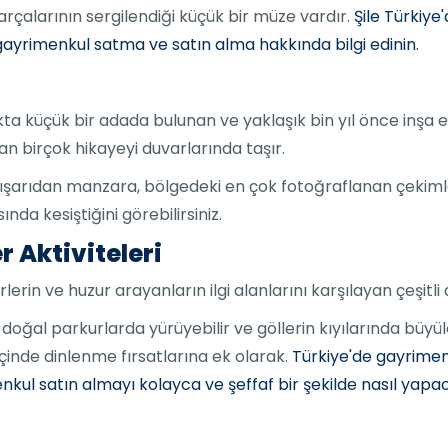
parçalarının sergilendiği küçük bir müze vardır.
Şile Türkiye
a gayrimenkul satma ve satın alma hakkında bilgi edinin.
çıkta küçük bir adada bulunan ve yaklaşık bin yıl önce inşa e
 birçok hikayeyi duvarlarında taşır.
, dışarıdan manzara, bölgedeki en çok fotoğraflanan çekimle
nda kesiştiğini görebilirsiniz.
r Aktiviteleri
rin ve huzur arayanların ilgi alanlarını karşılayan çeşitli a
 doğal parkurlarda yürüyebilir ve göllerin kıyılarında büyül
içinde dinlenme fırsatlarına ek olarak.
Türkiye'de gayrimen
nkul satın almayı kolayca ve şeffaf bir şekilde nasıl yapa