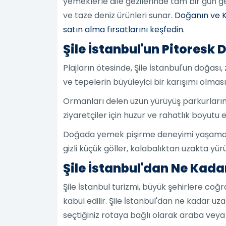
yemeklerle aile gezilerinde tam bir gün g
ve taze deniz ürünleri sunar.
Doğanın ve Ka
satın alma fırsatlarını keşfedin.
Şile İstanbul'un Pitoresk 
Plajların ötesinde, Şile İstanbul'un doğ
ve tepelerin büyüleyici bir karışımı olması 
Ormanları delen uzun yürüyüş parkurlarınd
ziyaretçiler için huzur ve rahatlık boyutu e
Doğada yemek pişirme deneyimi yaşamak ist
gizli küçük göller, kalabalıktan uzakta yür
Şile İstanbul'dan Ne Kad
Şile İstanbul turizmi, büyük şehirlere coğr
kabul edilir. Şile İstanbul'dan ne kadar u
seçtiğiniz rotaya bağlı olarak araba veya o