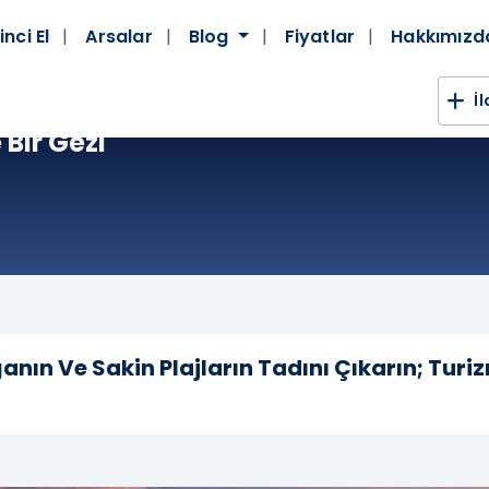
inci El
Arsalar
Blog
Fiyatlar
Hakkımız
İ
 Bir Gezi
anın Ve Sakin Plajların Tadını Çıkarın; Turi