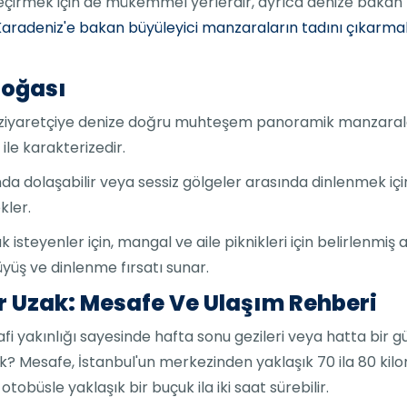
eçirmek için de mükemmel yerlerdir, ayrıca denize bakan 
radeniz'e bakan büyüleyici manzaraların tadını çıkarmak 
Doğası
ası, ziyaretçiye denize doğru muhteşem panoramik manzaral
ile karakterizedir.
a dolaşabilir veya sessiz gölgeler arasında dinlenmek için 
kler.
eyenler için, mangal ve aile piknikleri için belirlenmiş a
üyüş ve dinlenme fırsatı sunar.
ar Uzak: Mesafe Ve Ulaşım Rehberi
afi yakınlığı sayesinde hafta sonu gezileri veya hatta bir gü
zak? Mesafe, İstanbul'un merkezinden yaklaşık 70 ila 80 kil
tobüsle yaklaşık bir buçuk ila iki saat sürebilir.