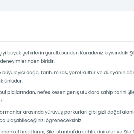
tçiyi büyük şehirlerin gürültüsünden Karadeniz kıyısındaki Ş
 deneyimlerinden biridir.
e büyüleyici doğa, tarihi miras, yerel kültür ve dünyanın dö
ak ünlüdür.
bul plajlarından, nefes kesen geniş ufuklara sahip tarihi Şi
z.
e ormanlar arasında yürüyüş parkurları gibi gizli doğal alanl
a ulaşabileceğinizi öğreneceksiniz.
enkul fırsatlarını, Şile İstanbul'da satılık daireler ve Şile 