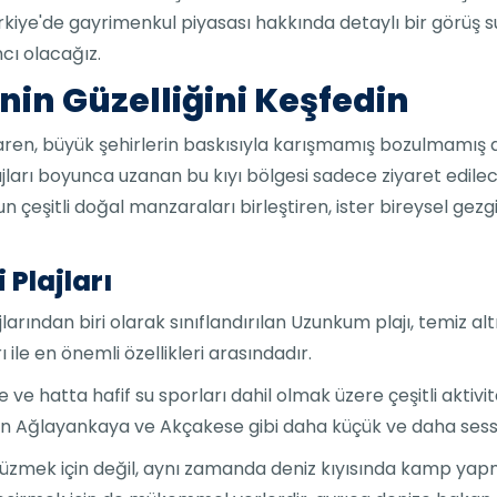
ürkiye'de gayrimenkul piyasası hakkında detaylı bir görüş su
cı olacağız.
inin Güzelliğini Keşfedin
tibaren, büyük şehirlerin baskısıyla karışmamış bozulmamı
ajları boyunca uzanan bu kıyı bölgesi sadece ziyaret edile
 çeşitli doğal manzaraları birleştiren, ister bireysel gezgin
 Plajları
plajlarından biri olarak sınıflandırılan Uzunkum plajı, temiz a
 ile en önemli özellikleri arasındadır.
 ve hatta hafif su sporları dahil olmak üzere çeşitli aktivi
n Ağlayankaya ve Akçakese gibi daha küçük ve daha sessiz 
 yüzmek için değil, aynı zamanda deniz kıyısında kamp ya