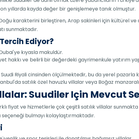
 özellikle Suudiler de dahil olmak üzere yabancıların Türkiye
son yıllarda kayda değer bir genişlemeye tanık olmuştur.
 Doğu karakterini birleştiren, Arap sakinleri için kültürel v
tı sunmaktadır.
Tercih Ediyor?
a Dubai'ye kıyasla makuldür.
yet hakkı ve belirli bir değerdeki gayrimenkule yatırım y
ları Suudi Riyali cinsinden ölçülmektedir, bu da yerel pazarla
tanbul'da satılık özel havuzlu villalar veya Boğaz manzaralı
illalar: Suudiler Için Mevcut 
farklı fiyat ve hizmetlerle çok çeşitli satılık villalar sunm
u seçeneği bulmayı kolaylaştırmaktadır.
i
üvenlik ve spor tesisleri ile donatılmış bağımsız villalar.