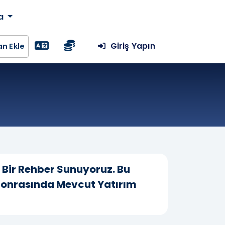
da
Giriş Yapın
lan Ekle
lı Bir Rehber Sunuyoruz. Bu
 Sonrasında Mevcut Yatırım