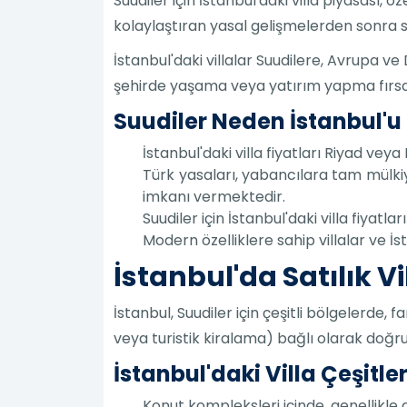
Suudiler için İstanbul'daki villa piyasası,
kolaylaştıran yasal gelişmelerden sonra 
İstanbul'daki villalar Suudilere, Avrupa ve
şehirde yaşama veya yatırım yapma fırsa
Suudiler Neden İstanbul'u 
İstanbul'daki villa fiyatları Riyad vey
Türk yasaları, yabancılara tam mülki
imkanı vermektedir.
Suudiler için İstanbul'daki villa fiyat
Modern özelliklere sahip villalar ve İs
İstanbul'da Satılık V
İstanbul, Suudiler için çeşitli bölgelerde, 
veya turistik kiralama) bağlı olarak doğr
İstanbul'daki Villa Çeşitler
Konut kompleksleri içinde, genellikle g