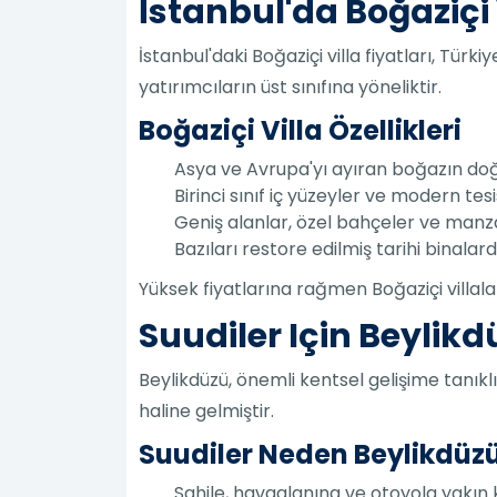
İstanbul'da Boğaziçi V
İstanbul'daki Boğaziçi villa fiyatları, Türk
yatırımcıların üst sınıfına yöneliktir.
Boğaziçi Villa Özellikleri
Asya ve Avrupa'yı ayıran boğazın do
Birinci sınıf iç yüzeyler ve modern tesi
Geniş alanlar, özel bahçeler ve manza
Bazıları restore edilmiş tarihi binalar
Yüksek fiyatlarına rağmen Boğaziçi villaları
Suudiler Için Beylikd
Beylikdüzü, önemli kentsel gelişime tanıklı
haline gelmiştir.
Suudiler Neden Beylikdüzü
Sahile, havaalanına ve otoyola yakın