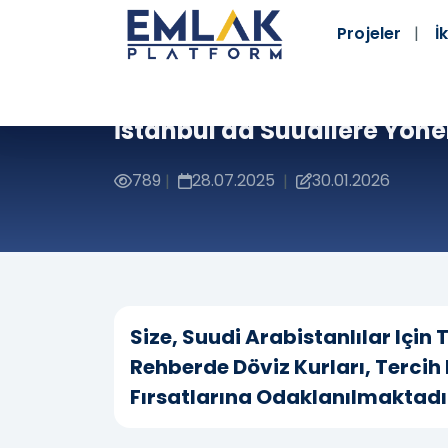
Projeler
İk
İstanbul'da Suudilere Yöneli
789
28.07.2025
30.01.2026
|
|
Size, Suudi Arabistanlılar Için 
Rehberde Döviz Kurları, Tercih
Fırsatlarına Odaklanılmaktadı