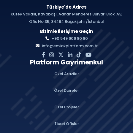
Türkiye'de Adres
Kuzey yakası, Kayabaşı, Adnan Menderes Bulvari Blok :A3,
Ofis No:35, 34494 Başakşehir/İstanbul
Bizimle İletişime Geçin
+90 549 606 80 80
info@emlakplatform.com.tr
Platform Gayrimenkul
Özel Araziler
Özel Daireler
Özel Projeler
Ticari Ofisler