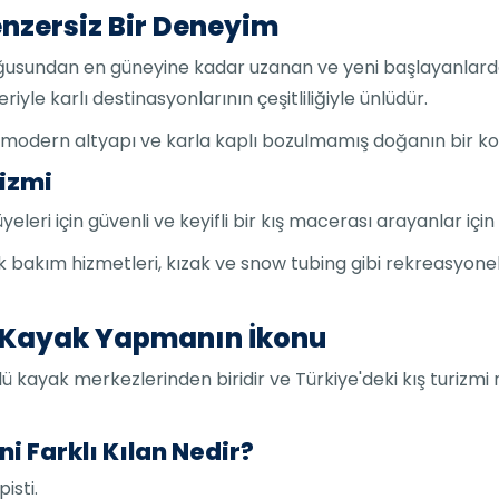
enzersiz Bir Deneyim
doğusundan en güneyine kadar uzanan ve yeni başlayanlar
le karlı destinasyonlarının çeşitliliğiyle ünlüdür.
i, modern altyapı ve karla kaplı bozulmamış doğanın bir 
rizmi
üyeleri için güvenli ve keyifli bir kış macerası arayanlar için 
uk bakım hizmetleri, kızak ve snow tubing gibi rekreasyonel 
e Kayak Yapmanın İkonu
ü kayak merkezlerinden biridir ve Türkiye'deki kış turizmi m
i Farklı Kılan Nedir?
isti.