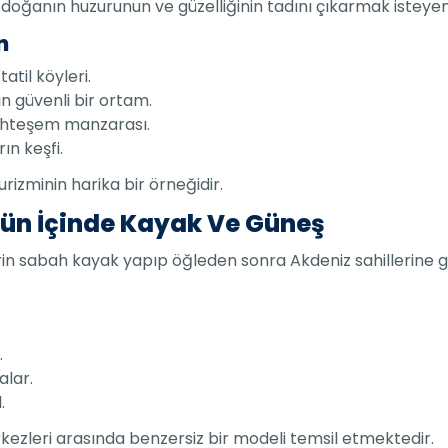
doğanın huzurunun ve güzelliğinin tadını çıkarmak isteyenle
n
atil köyleri.
n güvenli bir ortam.
 muhteşem manzarası.
ın keşfi.
turizminin harika bir örneğidir.
Gün İçinde Kayak Ve Güneş
erin sabah kayak yapıp öğleden sonra Akdeniz sahillerine g
.
lar.
.
kezleri arasında benzersiz bir modeli temsil etmektedir.