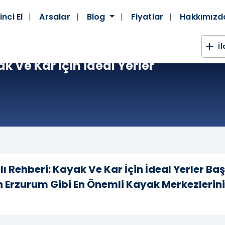
inci El
Arsalar
Blog
Fiyatlar
Hakkımız
İ
k Ve Kar İçin İdeal Yerler
 Rehberi: Kayak Ve Kar İçin İdeal Yerler Baş
Erzurum Gibi En Önemli Kayak Merkezlerini 