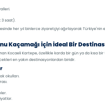
alleri.
 3 saat).
yesinde her yıl binlerce ziyaretçiyi ağırlayarak Türkiye'ni
onu Kaçamağı İçin İdeal Bir Destina
n Kocaeli Kartepe, özellikle karda bir gün ya da kısa bir t
ecekleri en yakın destinasyonlardan biridir.
r
k okulları.
ası.
ler.
yatlar.