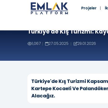
Projeler
İk
Türkiye'de Kış Turizmi: Kaya
1,067
27.05.2025
29.01.2026
|
|
Türkiye'de Kış Turizmi Kapsamlı
Kartepe Kocaeli Ve Palandöken 
Alacağız.