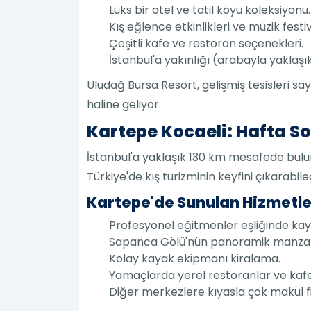
Lüks bir otel ve tatil köyü koleksiyonu.
Kış eğlence etkinlikleri ve müzik festiv
Çeşitli kafe ve restoran seçenekleri.
İstanbul'a yakınlığı (arabayla yaklaşık
Uludağ Bursa Resort, gelişmiş tesisleri sa
haline geliyor.
Kartepe Kocaeli: Hafta S
İstanbul'a yaklaşık 130 km mesafede buluna
Türkiye'de kış turizminin keyfini çıkarabil
Kartepe'de Sunulan Hizmetle
Profesyonel eğitmenler eşliğinde kaya
Sapanca Gölü'nün panoramik manzar
Kolay kayak ekipmanı kiralama.
Yamaçlarda yerel restoranlar ve kafe
Diğer merkezlere kıyasla çok makul fi