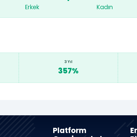
Erkek
Kadın
3 Yıl
357%
Platform
E