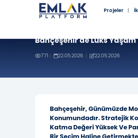
Projeler
İk
Bahçeşehir'de Lüks Yaşam 
771
22.05.2026
22.05.2026
|
|
Bahçeşehir, Günümüzde Mode
Konumundadır. Stratejik Kon
Katma Değeri Yüksek Ve Parl
Bir Seçim Haline Getirmekte