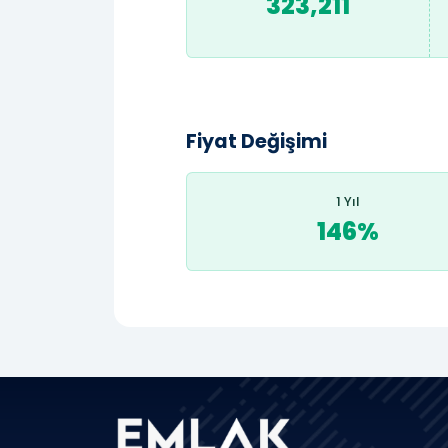
323,211
Fiyat Değişimi
1 Yıl
146%