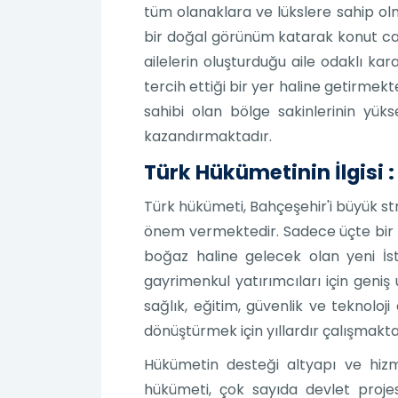
tüm olanaklara ve lükslere sahip ol
bir doğal görünüm katarak konut cazib
ailelerin oluşturduğu aile odaklı ka
tercih ettiği bir yer haline getirmekt
sahibi olan bölge sakinlerinin yük
kazandırmaktadır.
Türk Hükümetinin İlgisi :
Türk hükümeti, Bahçeşehir'i büyük st
önem vermektedir. Sadece üçte bir sa
boğaz haline gelecek olan yeni İst
gayrimenkul yatırımcıları için geni
sağlık, eğitim, güvenlik ve teknolo
dönüştürmek için yıllardır çalışmakta
Hükümetin desteği altyapı ve hizme
hükümeti, çok sayıda devlet proje