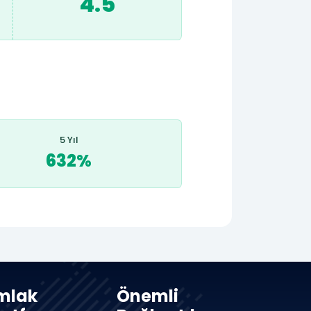
4.5
5 Yıl
632%
mlak
Önemli