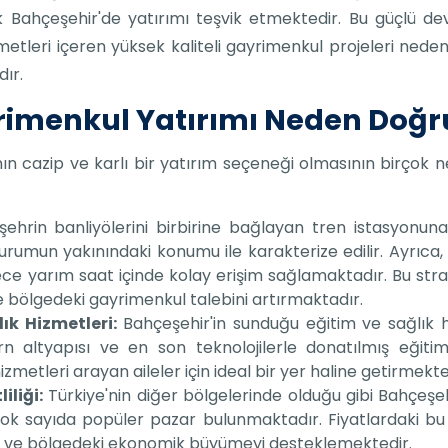
k Bahçeşehir'de yatırımı teşvik etmektedir. Bu güçlü dev
metleri içeren yüksek kaliteli gayrimenkul projeleri nede
dır.
imenkul Yatırımı Neden Doğru
n cazip ve karlı bir yatırım seçeneği olmasının birçok n
ehrin banliyölerini birbirine bağlayan tren istasyonuna
 kurumun yakınındaki konumu ile karakterize edilir. Ayrıca
ce yarım saat içinde kolay erişim sağlamaktadır. Bu strate
bölgedeki gayrimenkul talebini artırmaktadır.
ık Hizmetleri:
Bahçeşehir'in sunduğu eğitim ve sağlık h
n altyapısı ve en son teknolojilerle donatılmış eğitim
hizmetleri arayan aileler için ideal bir yer haline getirmekte
iliği:
Türkiye'nin diğer bölgelerinde olduğu gibi Bahçeş
ok sayıda popüler pazar bulunmaktadır. Fiyatlardaki bu ç
 ve bölgedeki ekonomik büyümeyi desteklemektedir.