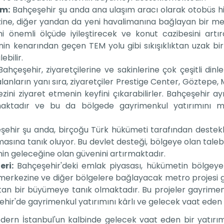
ım:
Bahçeşehir şu anda ana ulaşım aracı olarak otobüs 
zine, diğer yandan da yeni havalimanına bağlayan bir me
imi önemli ölçüde iyileştirecek ve konut cazibesini artır
in kenarından geçen TEM yolu gibi sıkışıklıktan uzak bir d
ebilir.
ahçeşehir, ziyaretçilerine ve sakinlerine çok çeşitli din
anların yanı sıra, ziyaretçiler Prestige Center, Göztepe, 
zini ziyaret etmenin keyfini çıkarabilirler. Bahçeşehir 
maktadır ve bu da bölgede gayrimenkul yatırımını m
şehir şu anda, birçoğu Türk hükümeti tarafından destekl
masına tanık oluyor. Bu devlet desteği, bölgeye olan tal
enin geleceğine olan güvenini artırmaktadır.
eri:
Bahçeşehir'deki emlak piyasası, hükümetin bölgeye o
r merkezine ve diğer bölgelere bağlayacak metro projesi gi
tan bir büyümeye tanık olmaktadır. Bu projeler gayrimenk
r'de gayrimenkul yatırımını kârlı ve gelecek vaat eden bir
ern İstanbul'un kalbinde gelecek vaat eden bir yatırı