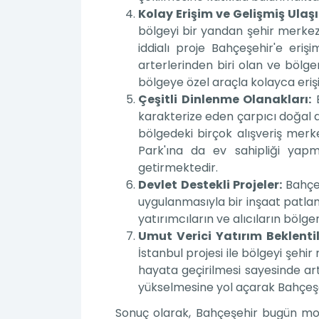
Kolay Erişim ve Gelişmiş Ulaş
bölgeyi bir yandan şehir merke
iddialı proje Bahçeşehir'e eriş
arterlerinden biri olan ve bölgen
bölgeye özel araçla kolayca erişil
Çeşitli Dinlenme Olanakları:
B
karakterize eden çarpıcı doğal al
bölgedeki birçok alışveriş merke
Park'ına da ev sahipliği yap
getirmektedir.
Devlet Destekli Projeler:
Bahçe
uygulanmasıyla bir inşaat patla
yatırımcıların ve alıcıların bölg
Umut Verici Yatırım Beklentil
İstanbul projesi ile bölgeyi şehi
hayata geçirilmesi sayesinde ar
yükselmesine yol açarak Bahçeşehi
Sonuç olarak, Bahçeşehir bugün mod