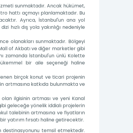
hizmeti sunmaktadır. Ancak hükümet,
tro hattı açmayı planlamaktadır. Bu
acaktır. Ayrıca, İstanbul'un ana yol
izi hızlı dış yola yakınlığı nedeniyle
lence olanakları sunmaktadır. Bölgeyi
Mall of Akbatı ve diğer marketler gibi
aynı zamanda İstanbul'un ünlü Kolette
ükemmel bir aile seçeneği haline
enen birçok konut ve ticari projenin
ebin artmasına katkıda bulunmakta ve
lan ilgisinin artması ve yeni Kanal
bi geleceğe yönelik iddialı projelerin
ul talebinin artmasına ve fiyatların
 yatırım fırsatı haline getirecektir.
m destinasyonunu temsil etmektedir.