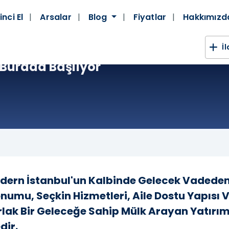
inci El
Arsalar
Blog
Fiyatlar
Hakkımız
İ
Burada Başlıyor
rn İstanbul'un Kalbinde Gelecek Vadeden 
umu, Seçkin Hizmetleri, Aile Dostu Yapısı V
ak Bir Geleceğe Sahip Mülk Arayan Yatırımcıl
dir.