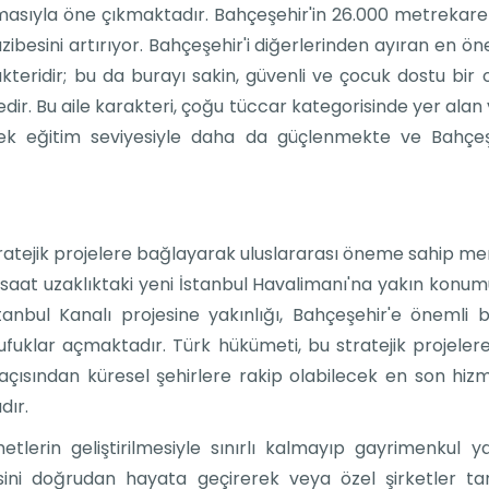
masıyla öne çıkmaktadır. Bahçeşehir'in 26.000 metrekarel
esini artırıyor. Bahçeşehir'i diğerlerinden ayıran en öne
rakteridir; bu da burayı sakin, güvenli ve çocuk dostu bi
edir. Bu aile karakteri, çoğu tüccar kategorisinde yer alan
sek eğitim seviyesiyle daha da güçlenmekte ve Bahçeşe
ratejik projelere bağlayarak uluslararası öneme sahip me
at uzaklıktaki yeni İstanbul Havalimanı'na yakın konumu v
anbul Kanalı projesine yakınlığı, Bahçeşehir'e önemli
ş ufuklar açmaktadır. Türk hükümeti, bu stratejik projele
ji açısından küresel şehirlere rakip olabilecek en son hi
dır.
tlerin geliştirilmesiyle sınırlı kalmayıp gayrimenkul y
sini doğrudan hayata geçirerek veya özel şirketler tar