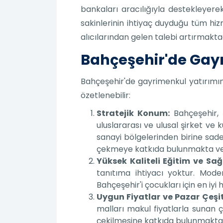
bankaları aracılığıyla destekleyere
sakinlerinin ihtiyaç duyduğu tüm hiz
alıcılarından gelen talebi artırmakta
Bahçeşehir'de Gayr
Bahçeşehir'de gayrimenkul yatırımını
özetlenebilir:
Stratejik Konum:
Bahçeşehir, ş
uluslararası ve ulusal şirket ve
sanayi bölgelerinden birine sade
çekmeye katkıda bulunmakta ve 
Yüksek Kaliteli Eğitim ve Sağl
tanıtıma ihtiyacı yoktur. Moder
Bahçeşehir'i çocukları için en iyi 
Uygun Fiyatlar ve Pazar Çeşitl
malları makul fiyatlarla sunan ç
çekilmesine katkıda bulunmakta