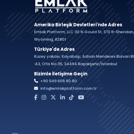
Amerika Birleşik Devletleri'nde Adres
Emlak Platform, LLC 30 N Gould St, STE R-Sheridan,
Wyoming, 82801
Türkiye'de Adres
Kuzey yakası, Kayabaşı, Adnan Menderes Bulvari B
:A3, Ofis No:35, 34494 Başakşehir/İstanbul
Bizimle İletişime Geçin
+90 549 606 80 80
info@emlakplatform.com.tr