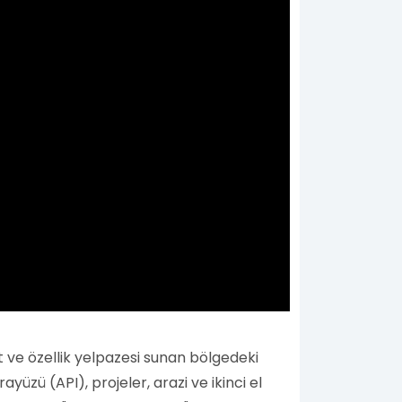
t ve özellik yelpazesi sunan bölgedeki
zü (API), projeler, arazi ve ikinci el