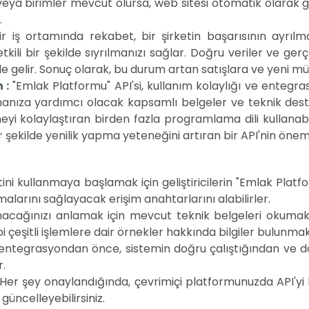
 veya birimler mevcut olursa, web sitesi otomatik olarak 
.
r iş ortamında rekabet, bir şirketin başarısının ayrılm
 etkili bir şekilde sıyrılmanızı sağlar. Doğru veriler ve
 hale gelir. Sonuç olarak, bu durum artan satışlara ve yeni mü
 :
"Emlak Platformu" API'si, kullanım kolaylığı ve entegra
ıza yardımcı olacak kapsamlı belgeler ve teknik destek sağ
meyi kolaylaştıran birden fazla programlama dili kullanab
bir şekilde yenilik yapma yeteneğini artıran bir API'nin önem
ini kullanmaya başlamak için geliştiricilerin "Emlak Pla
malarını sağlayacak erişim anahtarlarını alabilirler.
lanacağınızı anlamak için mevcut teknik belgeleri okumak 
eşitli işlemlere dair örnekler hakkında bilgiler bulunmak
 entegrasyondan önce, sistemin doğru çalıştığından ve 
r.
Her şey onaylandığında, çevrimiçi platformunuzda API'yi ku
güncelleyebilirsiniz.