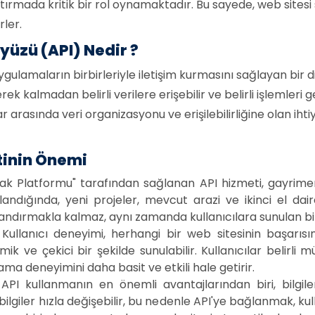
ştırmada kritik bir rol oynamaktadır. Bu sayede, web sitesi
rler.
zü (API) Nedir ?
amaların birbirleriyle iletişim kurmasını sağlayan bir dizi
k kalmadan belirli verilere erişebilir ve belirli işlemleri ger
 arasında veri organizasyonu ve erişilebilirliğine olan iht
tinin Önemi
k Platformu" tarafından sağlanan API hizmeti, gayrimenk
landığında, yeni projeler, mevcut arazi ve ikinci el da
zandırmakla kalmaz, aynı zamanda kullanıcılara sunulan bil
Kullanıcı deneyimi, herhangi bir web sitesinin başarısın
ik ve çekici bir şekilde sunulabilir. Kullanıcılar belirli mü
rama deneyimini daha basit ve etkili hale getirir.
:
API kullanmanın en önemli avantajlarından biri, bilg
ilgiler hızla değişebilir, bu nedenle API'ye bağlanmak, kul