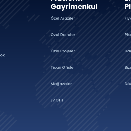
Gayrimenkul
P
Özel Araziler
Fiy
Özel Daireler
Pla
Özel Projeler
Ha
lok
Ticari Ofisler
Biz
Mağazalar
Döv
Ev Ofisi