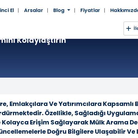
inci El
Arsalar
Blog
Fiyatlar
Hakkımız
İ
imini Kolaylaştırın
lere, Emlakçılara Ve Yatırımcılara Kapsamlı
rdürmektedir. Özellikle, Sağladığı Uygula
ere Kolayca Erişim Sağlayarak Mülk Arama De
üncellemelerle Doğru Bilgilere Ulaşabilir Ve