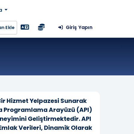
da
Giriş Yapın
lan Ekle
 Bir Hizmet Yelpazesi Sunarak
ma Programlama Arayüzü (API)
neyimini Geliştirmektedir. API
 Emlak Verileri, Dinamik Olarak