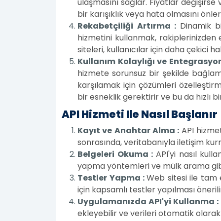
ulaşmasını sağlar. Fiyatlar değişirse
bir karışıklık veya hata olmasını önler
Rekabetçiliği Artırma :
Dinamik bi
hizmetini kullanmak, rakiplerinizden
siteleri, kullanıcılar için daha çekici
Kullanım Kolaylığı ve Entegrasyon
hizmete sorunsuz bir şekilde bağlaman
karşılamak için çözümleri özelleştir
bir esneklik gerektirir ve bu da hızlı 
API Hizmeti Ile Nasıl Başlanır
Kayıt ve Anahtar Alma :
API hizmet
sonrasında, veritabanıyla iletişim kur
Belgeleri Okuma :
API'yi nasıl kul
yapma yöntemleri ve mülk arama gibi ç
Testler Yapma :
Web sitesi ile tam
için kapsamlı testler yapılması önerili
Uygulamanızda API'yi Kullanma :
ekleyebilir ve verileri otomatik olarak 