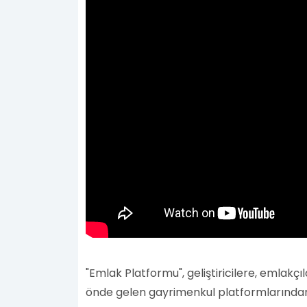
"Emlak Platformu", geliştiricilere, emlakç
önde gelen gayrimenkul platformlarından b