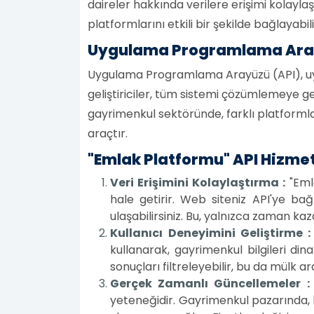
daireler hakkında verilere erişimi kolayla
platformlarını etkili bir şekilde bağlayabili
Uygulama Programlama Arayü
Uygulama Programlama Arayüzü (API), uygul
geliştiriciler, tüm sistemi çözümlemeye gere
gayrimenkul sektöründe, farklı platformlar
araçtır.
"Emlak Platformu" API Hizme
Veri Erişimini Kolaylaştırma :
"Emla
hale getirir. Web siteniz API'ye bağ
ulaşabilirsiniz. Bu, yalnızca zaman ka
Kullanıcı Deneyimini Geliştirme :
kullanarak, gayrimenkul bilgileri dinam
sonuçları filtreleyebilir, bu da mülk a
Gerçek Zamanlı Güncellemeler 
yeteneğidir. Gayrimenkul pazarında, b